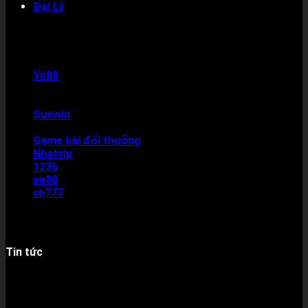
Đại Lý
Đối tác
789club
Yo88
8live
Debet
Sunwin
Go88
Game bài đổi thưởng
Nhatvip
123b
ee88
vb777
Tin tức