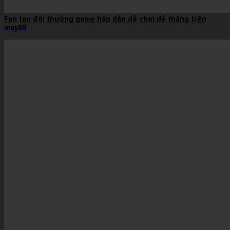
Fan tan đổi thưởng game hấp dẫn dễ chơi dễ thắng trên
may88