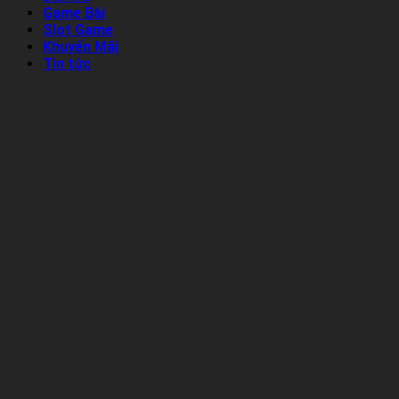
Game Bài
Slot Game
Khuyến Mãi
Tin tức