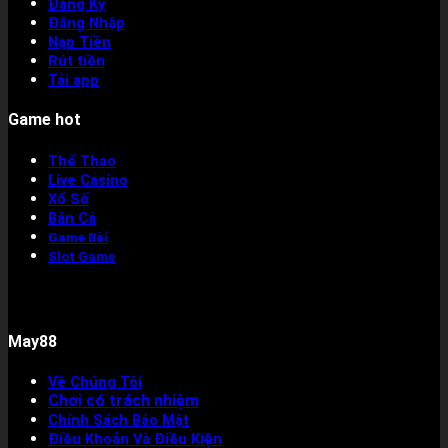
Đăng Ký
Đăng Nhập
Nạp Tiền
Rút tiền
Tải app
Game hot
Thể Thao
Live Casino
Xổ Số
Bắn Cá
Game Bài
Slot Game
May88
Về Chúng Tôi
Chơi có trách nhiệm
Chính Sách Bảo Mật
Điều Khoản Và Điều Kiện