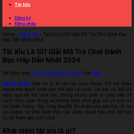
Tin tức
Đăng ký
Đăng nhập
Home
-
Game Bài
-
Tài Xỉu Là Gì? Giải Mã Trò Chơi Đánh Bạc
Hấp Dẫn Nhất 2024
Tài Xỉu Là Gì? Giải Mã Trò Chơi Đánh
Bạc Hấp Dẫn Nhất 2024
Đã đăng trên
06/10/2024
06/10/2024
bởi
Karik
Tài xỉu là gì?
Đây có lẽ là câu hỏi quen thuộc đối với nhiều
người mới bước chân vào thế giới cá cược. Dù bạn có thể đã
nghe qua về trò chơi này, nhưng không phải ai cũng hiểu rõ
cách thức hoạt động và những mẹo chơi giúp tối ưu hóa cơ
hội chiến thắng. Hãy cùng May88 Ski khám phá sâu hơn về tài
xỉu online, từ khái niệm đến các chiến thuật hiệu quả để bạn
tự tin tham gia cuộc chơi.
Khái niệm tài xỉu là gì?