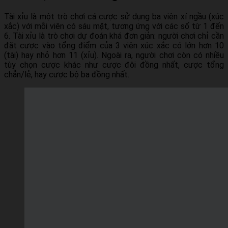
Tài xỉu là một trò chơi cá cược sử dụng ba viên xí ngầu (xúc
xắc) với mỗi viên có sáu mặt, tương ứng với các số từ 1 đến
6. Tài xỉu là trò chơi dự đoán khá đơn giản: người chơi chỉ cần
đặt cược vào tổng điểm của 3 viên xúc xắc có lớn hơn 10
(tài) hay nhỏ hơn 11 (xỉu). Ngoài ra, người chơi còn có nhiều
tùy chọn cược khác như cược đôi đồng nhất, cược tổng
chẵn/lẻ, hay cược bộ ba đồng nhất.