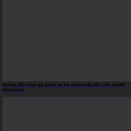
Hướng dẫn tham gia game sic bo online hấp dẫn trên may88
đăng nhập