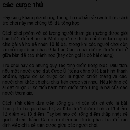
các cược thủ
Hãy cùng khám phá những thông tin cơ bản về cách thức chơi
trò chơi này mà chúng tôi đã tổng hợp.
Cách chơi phỏm với số lượng người tham gia thường được giới
hạn từ 2 đến 4 người. Một người sẽ được chỉ định làm người
chia bài và họ sẽ nhận 10 lá bài, trong khi các người chơi còn
lại mỗi người sẽ nhận 9 lá bài. Các lá bài dư sẽ được đặt ở
giữa bàn để tạo thành nọc (hay còn gọi là bộ bài chung).
Trò chơi này có những quy tắc tính điểm riêng biệt. Đầu tiên,
nếu một người chơi đạt được Ù (tổng cộng 9 lá bài hình thành
phỏm
), người đó sẽ được coi là người chiến thắng và các
người chơi khác sẽ phải chia tiền cược với nhau. Nếu không có
ai đạt được Ù, sẽ tiến hành tính điểm cho từng lá bài của các
người tham gia.
Cách tính điểm dựa trên tổng giá trị của tất cả các lá bài.
Trong đó, ba quân bài J, Q và K lần lượt được tính là 11 điểm,
12 điểm và 13 điểm. Tay bài nào có tổng điểm thấp nhất sẽ
giành chiến thắng. Các mức điểm sẽ được phân loại để xác
định việc chia sẻ tiền cược giữa các người chơi.