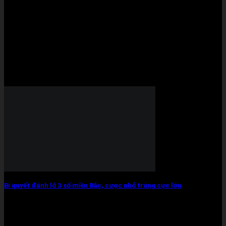
Bí quyết đánh lô 3 số miền Bắc, cược nhỏ trúng cực lớn