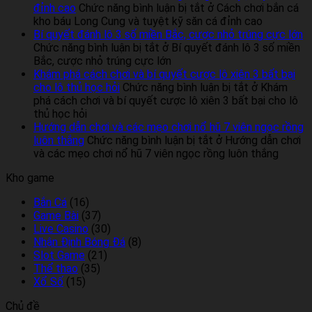
đỉnh cao
Chức năng bình luận bị tắt
ở Cách chơi bắn cá
kho báu Long Cung và tuyệt kỹ săn cá đỉnh cao
Bí quyết đánh lô 3 số miền Bắc, cược nhỏ trúng cực lớn
Chức năng bình luận bị tắt
ở Bí quyết đánh lô 3 số miền
Bắc, cược nhỏ trúng cực lớn
Khám phá cách chơi và bí quyết cược lô xiên 3 bất bại
cho lô thủ học hỏi
Chức năng bình luận bị tắt
ở Khám
phá cách chơi và bí quyết cược lô xiên 3 bất bại cho lô
thủ học hỏi
Hướng dẫn chơi và các mẹo chơi nổ hũ 7 viên ngọc rồng
luôn thắng
Chức năng bình luận bị tắt
ở Hướng dẫn chơi
và các mẹo chơi nổ hũ 7 viên ngọc rồng luôn thắng
Kho game
Bắn Cá
(16)
Game Bài
(37)
Live Casino
(30)
Nhận Định Bóng Đá
(8)
Slot Game
(21)
Thể thao
(35)
Xổ Số
(15)
Chủ đề