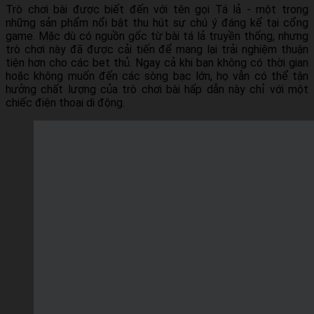
Trò chơi bài được biết đến với tên gọi Tá lả - một trong
những sản phẩm nổi bật thu hút sự chú ý đáng kể tại cổng
game. Mặc dù có nguồn gốc từ bài tá lả truyền thống, nhưng
trò chơi này đã được cải tiến để mang lại trải nghiệm thuận
tiện hơn cho các bet thủ. Ngay cả khi bạn không có thời gian
hoặc không muốn đến các sòng bạc lớn, họ vẫn có thể tận
hưởng chất lượng của trò chơi bài hấp dẫn này chỉ với một
chiếc điện thoại di động.