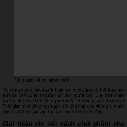
Tổng quan về bài phỏm tá lả
Tại cổng game này, người tham gia chơi cũng có thể lựa chọn
giữa hai chế độ là 4 người chơi và 2 người chơi. Quy trình tham
gia trò chơi Tá lả rất đơn giản khi đủ số lượng người tham gia.
Thời gian chơi cũng ngắn gọn, rất phù hợp cho những ai muốn
giải trí và tham gia vào thể loại này để nhận thưởng.
Giới thiệu chi tiết cách chơi phỏm cho