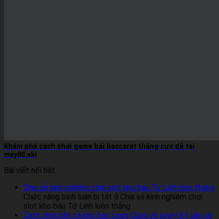
Khám phá cách chơi game bài baccarat thắng cực dễ tại
may88.ski
Bài viết nổi bật
Chia sẻ kinh nghiệm chơi slot kho báu Tứ Linh luôn thắng
Chức năng bình luận bị tắt
ở Chia sẻ kinh nghiệm chơi
slot kho báu Tứ Linh luôn thắng
Cách chơi bắn cá kho báu Long Cung và tuyệt kỹ săn cá