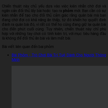
Chiến thuật này chủ yếu dựa vào việc kiên nhẫn chờ đợi và
ngăn cản đối thủ lấy bài hoặc tạo ra
phỏm
mới. Bạn cần có sự
kiên nhẫn để tạo cho đối thủ cảm giác rằng quân bài mà bạn
đang chờ đợi có khả năng ăn thấp, từ đó khiến họ quyết định
đánh ra quân bài đó, vì rất có thể họ cũng đang giữ lại quân bài
cho đến phút cuối cùng. Tuy nhiên, chiến thuật này chỉ phù
hợp với những tay chơi có tính kiên trì, với mục tiêu hàng đầu
là không để đối thủ ăn bài và làm mất bài.
Bài viết liên quan đến bai phỏm
Bài Phỏm - Trò Chơi Bài Trí Tuệ Dành Cho Người Thông
Minh