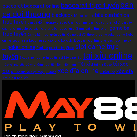
ban
baccarat trực tuyến
baccarat
baccarat online
ca doi thuong
blackjack
bầu cua
bắn cá
bài cào online
trực tuyến
bắn cá đổi thưởng+ thẻ cào
Casino online
casino trực tuyến
chơi bài cào
game bài
cách chơi mạt chược
cách chơi xì dách
cược rung
Game bài online uy tín
trực tuyến
Game bài trực tuyến uy tín
Game bài đổi thưởng
game poker
game Sicbo
online
keo chau a
keo chau au
kèo rung bóng đá
Live casino online
Live Casino online uy
slot game trực
poker online
tín
Roulette
roulette live
Sicbo
tai xỉu online
tuyến
Slot game trực tuyến uy tín
soi kèo châu âu
Tài xỉu
tải xóc
trò chơi roulette
trò chơi đánh bài tiến lên miền nam
tài xỉu Sicbo
xoc đĩa online
đĩa
xóc đĩa
tải xóc đĩa về điện thoại
xi dach
xì tố online
Xóc đĩa trực tuyến
Tên thương hiệu: May88.ski