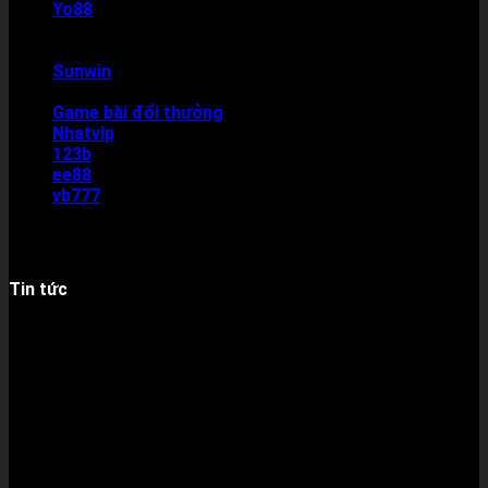
Yo88
8live
Debet
Sunwin
Go88
Game bài đổi thưởng
Nhatvip
123b
ee88
vb777
Tin tức