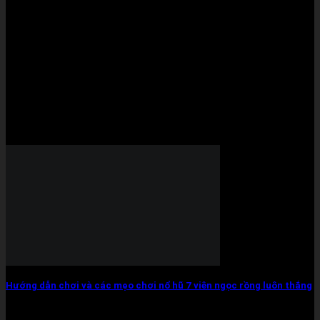
Hướng dẫn chơi và các mẹo chơi nổ hũ 7 viên ngọc rồng luôn thắng