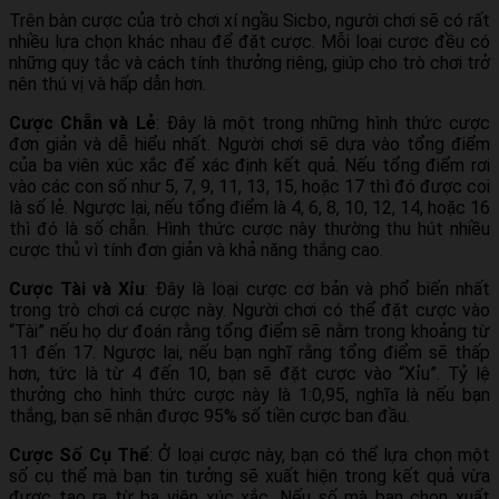
Trên bàn cược của trò chơi xí ngầu Sicbo, người chơi sẽ có rất
nhiều lựa chọn khác nhau để đặt cược. Mỗi loại cược đều có
những quy tắc và cách tính thưởng riêng, giúp cho trò chơi trở
nên thú vị và hấp dẫn hơn.
Cược Chẵn và Lẻ
: Đây là một trong những hình thức cược
đơn giản và dễ hiểu nhất. Người chơi sẽ dựa vào tổng điểm
của ba viên xúc xắc để xác định kết quả. Nếu tổng điểm rơi
vào các con số như 5, 7, 9, 11, 13, 15, hoặc 17 thì đó được coi
là số lẻ. Ngược lại, nếu tổng điểm là 4, 6, 8, 10, 12, 14, hoặc 16
thì đó là số chẵn. Hình thức cược này thường thu hút nhiều
cược thủ vì tính đơn giản và khả năng thắng cao.
Cược Tài và Xỉu
: Đây là loại cược cơ bản và phổ biến nhất
trong trò chơi cá cược này. Người chơi có thể đặt cược vào
“Tài” nếu họ dự đoán rằng tổng điểm sẽ nằm trong khoảng từ
11 đến 17. Ngược lại, nếu bạn nghĩ rằng tổng điểm sẽ thấp
hơn, tức là từ 4 đến 10, bạn sẽ đặt cược vào “Xỉu”. Tỷ lệ
thưởng cho hình thức cược này là 1:0,95, nghĩa là nếu bạn
thắng, bạn sẽ nhận được 95% số tiền cược ban đầu.
Cược Số Cụ Thể
: Ở loại cược này, bạn có thể lựa chọn một
số cụ thể mà bạn tin tưởng sẽ xuất hiện trong kết quả vừa
được tạo ra từ ba viên xúc xắc. Nếu số mà bạn chọn xuất