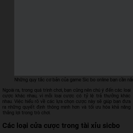
Những quy tắc cơ bản của game Sic bo online bạn cần nắ
Ngoài ra, trong quá trình chơi, bạn cũng nên chú ý đến các loại
cược khác nhau, vì mỗi loại cược có tỷ lệ trả thưởng khác
nhau. Việc hiểu rõ về các lựa chọn cược này sẽ giúp bạn đưa
ra những quyết định thông minh hơn và tối ưu hóa khả năng
thắng lợi trong trò chơi.
Các loại cửa cược trong tài xỉu sicbo