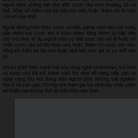
người chơi, chẳng hạn như đặt cược vào một khoảng số cụ
thể, tổng số điểm của ba viên xúc xắc, hoặc thậm chí là một
con số duy nhất.
Ngoài những hình thức cược cơ bản, game chơi này còn cung
cấp nhiều loại cược thú vị khác nhằm tăng thêm sự hấp dẫn
cho trò chơi. Ví dụ, người chơi có thể cược vào số lẻ hoặc số
chẵn, cược vào số lớn hoặc nhỏ, hoặc thậm chí cược vào việc
tổng số điểm sẽ lớn hơn hoặc nhỏ hơn một giá trị cụ thể nào
đó.
Với sự phát triển mạnh mẽ của công nghệ và internet, trò chơi
cá cược này đã trở thành một trò chơi dễ dàng tiếp cận và
ngày càng thu hút đông đảo người chơi. Những trải nghiệm
thú vị và cảm giác hồi hộp khi tham gia trò chơi này chắc chắn
sẽ khiến bạn không thể rời mắt khỏi màn hình.