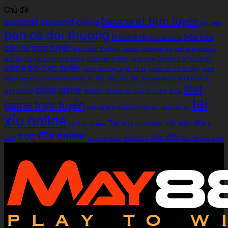
Chủ đề
baccarat trực tuyến
baccarat
baccarat online
bai phỏm
ban ca doi thuong
blackjack
bầu cua
bài cào online
bắn cá trực tuyến
bắn cá đổi thưởng+ thẻ cào
Casino online
casino trực tuyến
chơi bài cào
cách chơi mạt chược
cách chơi xì dách
cược rung
Game bài online uy tín
game bài trực tuyến
Game bài trực tuyến uy tín
Game bài đổi thưởng
game
poker
game Sicbo online
keo chau au
kèo rung bóng đá
Live casino online
Live Casino
slot
poker online
online uy tín
Roulette
roulette live
rồng hổ online
Sicbo
tai
game trực tuyến
Slot game trực tuyến uy tín
soi kèo châu âu
xỉu online
Tài xỉu
tải xóc đĩa
trò chơi roulette
tài xỉu Sicbo
xi
xoc đĩa online
xóc đĩa
dach
xì dách online
xì tố online
Xóc đĩa trực tuyến