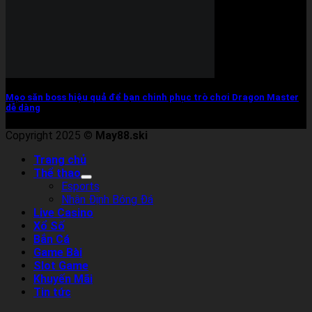
Mẹo săn boss hiệu quả để bạn chinh phục trò chơi Dragon Master
dễ dàng
Copyright 2025 ©
May88.ski
Trang chủ
Thể thao
Esports
Nhận Định Bóng Đá
Live Casino
Xổ Số
Bắn Cá
Game Bài
Slot Game
Khuyến Mãi
Tin tức