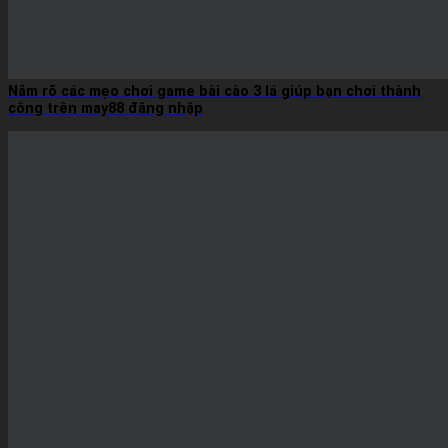
Nắm rõ các mẹo chơi game bài cào 3 lá giúp bạn chơi thành
công trên may88 đăng nhập