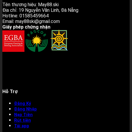
Tên thương hiệu: May88.ski
Địa chỉ: 19 Nguyễn Văn Linh, Đà Nẵng
Hotline:
01585459664
Email:
may88ski@gmail.com
Giấy phép chứng nhận
Từ khóa tìm nhiều nhất: #may88 #nha_cai_may88
#may88_casino #may88_dang_nhap #may_88
Hỗ Trợ
Đăng Ký
Đăng Nhập
Nạp Tiền
Rút tiền
Tải app