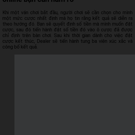
Khi một ván chơi bắt đầu, người chơi sẽ cần chọn cho mình
một mức cược nhất định mà họ tin rằng kết quả sẽ diễn ra
theo hướng đó. Bạn sẽ quyết định số tiền mà mình muốn đặt
cược, sau đó tiến hành đặt số tiền đó vào ô cược đã được
chỉ định trên bàn chơi. Sau khi thời gian dành cho việc đặt
cược kết thúc, Dealer sẽ tiến hành tung ba viên xúc xắc và
công bố kết quả.