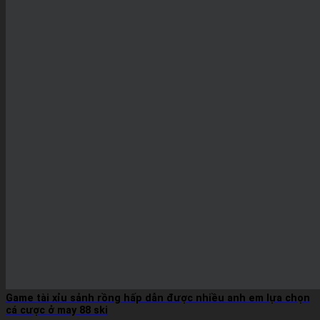
Game tài xỉu sảnh rồng hấp dẫn được nhiều anh em lựa chọn
cá cược ở may 88 ski