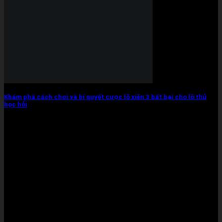
Khám phá cách chơi và bí quyết cược lô xiên 3 bất bại cho lô thủ
học hỏi