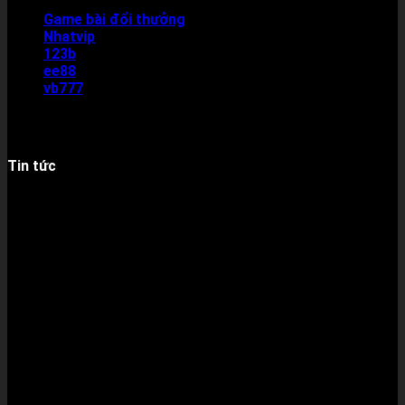
Go88
Game bài đổi thưởng
Nhatvip
123b
ee88
vb777
Tin tức