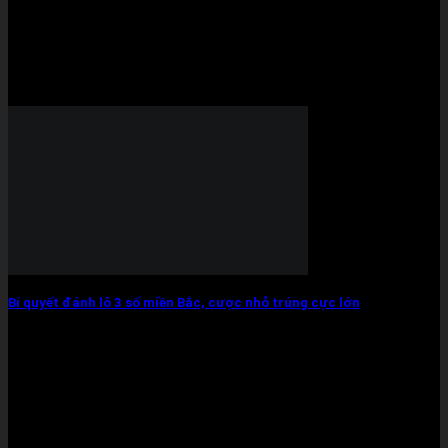
Bí quyết đánh lô 3 số miền Bắc, cược nhỏ trúng cực lớn