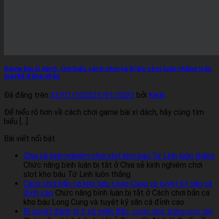
Game bài xì dách, tìm hiểu cách chơi và bí kíp chơi luôn thắng trên
may88 đăng nhập
Đã đăng trên
23/01/2025
23/01/2025
bởi
Karik
Để hiểu rõ hơn về cách chơi game bài xì dách, hãy cùng tìm
hiểu [...]
Bài viết nổi bật
Chia sẻ kinh nghiệm chơi slot kho báu Tứ Linh luôn thắng
Chức năng bình luận bị tắt
ở Chia sẻ kinh nghiệm chơi
slot kho báu Tứ Linh luôn thắng
Cách chơi bắn cá kho báu Long Cung và tuyệt kỹ săn cá
đỉnh cao
Chức năng bình luận bị tắt
ở Cách chơi bắn cá
kho báu Long Cung và tuyệt kỹ săn cá đỉnh cao
Bí quyết đánh lô 3 số miền Bắc, cược nhỏ trúng cực lớn