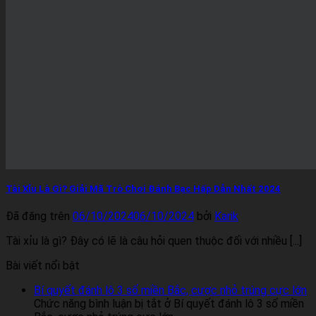
Tài Xỉu Là Gì? Giải Mã Trò Chơi Đánh Bạc Hấp Dẫn Nhất 2024
Đã đăng trên
06/10/2024
06/10/2024
bởi
Karik
Tài xỉu là gì? Đây có lẽ là câu hỏi quen thuộc đối với nhiều [...]
Bài viết nổi bật
Bí quyết đánh lô 3 số miền Bắc, cược nhỏ trúng cực lớn
Chức năng bình luận bị tắt
ở Bí quyết đánh lô 3 số miền