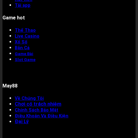
Tải app
Game hot
Thể Thao
Live Casino
Xổ Số
Bắn Cá
Game Bài
Slot Game
May88
Về Chúng Tôi
Chơi có trách nhiệm
Chính Sách Bảo Mật
Điều Khoản Và Điều Kiện
Đại Lý
Đối tác