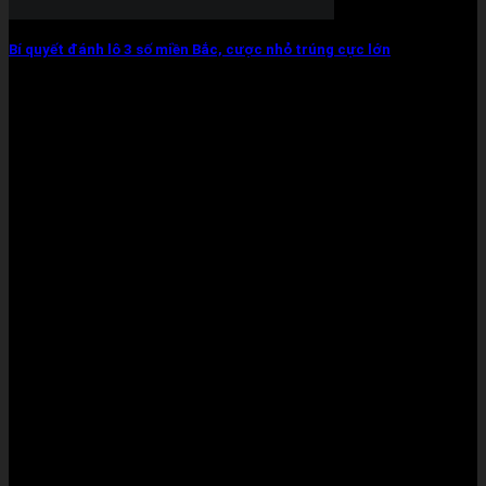
Bí quyết đánh lô 3 số miền Bắc, cược nhỏ trúng cực lớn