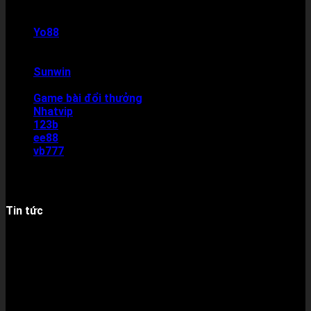
789club
Yo88
8live
Debet
Sunwin
Go88
Game bài đổi thưởng
Nhatvip
123b
ee88
vb777
Tin tức