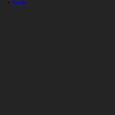
Tin tức