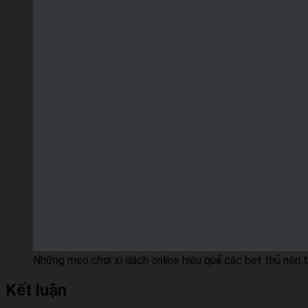
Những mẹo chơi xì dách online hiệu quả các bet thủ nên
Kết luận