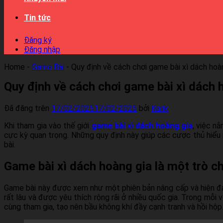
Tin tức
Đăng ký
Đăng nhập
Home
-
Game Bài
-
Quy định về cách chơi game bài xì dách hoà
Quy định về cách chơi game bài xì dách 
Đã đăng trên
17/02/2025
17/02/2025
bởi
Karik
Khi tham gia vào thế giới
game bài xì dách hoàng gia
, việc n
cực kỳ quan trọng. Những quy định này giúp các cược thủ hiểu
bài.
Game bài xì dách hoàng gia là một trò c
Game bài này được xem như một phiên bản nâng cấp và hiện đại h
rất lâu và được yêu thích rộng rãi ở nhiều quốc gia. Trong mỗi
cùng tham gia, tạo nên bầu không khí đầy cạnh tranh và hồi hộp