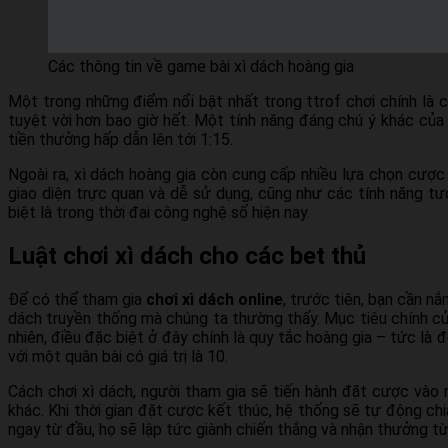
Các thông tin về game bài xì dách hoàng gia
Một trong những điểm nổi bật nhất trong ttrof chơi chính là c
tuyệt vời hơn bao giờ hết. Một tính năng đáng chú ý khác của 
tiền thưởng hấp dẫn lên tới 1:15.
Ngoài ra, xì dách hoàng gia còn cung cấp nhiều lựa chọn cược 
giao diện trực quan và dễ sử dụng, cũng như các tính năng tư
biệt là trong thời đại công nghệ số hiện nay.
Luật chơi xì dách cho các bet thủ
Để có thể tham gia
chơi xì dách online
, trước tiên, bạn cần n
dách truyền thống mà chúng ta thường thấy. Mục tiêu chính của
nhiên, điều đặc biệt ở đây chính là quy tắc hoàng gia – tức là 
với một quân bài có giá trị là 10.
Cách chơi xì dách, người tham gia sẽ tiến hành đặt cược vào 
khác. Khi thời gian đặt cược kết thúc, hệ thống sẽ tự động chi
ngay từ đầu, họ sẽ lập tức giành chiến thắng và nhận thưởng từ