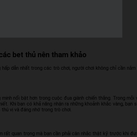
 các bet thủ nên tham khảo
hấp dẫn nhất trong các trò chơi, người chơi không chỉ cần nắm
inh nổi bật hơn trong cuộc đua giành chiến thắng. Trong mỗi vá
hiết. Khi bạn có khả năng nhận ra những khoảnh khắc vàng, bạn 
thú vị và đáng nhớ trong trò chơi.
m rất quan trọng mà bạn cần phải cân nhắc thật kỹ trước khi đư