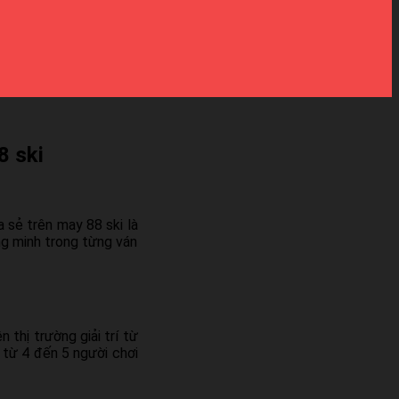
8 ski
 sẻ trên may 88 ski là
ng minh trong từng ván
thị trường giải trí từ
ó từ 4 đến 5 người chơi