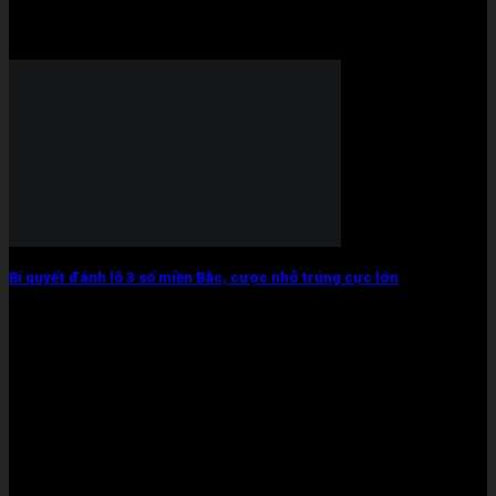
Bí quyết đánh lô 3 số miền Bắc, cược nhỏ trúng cực lớn