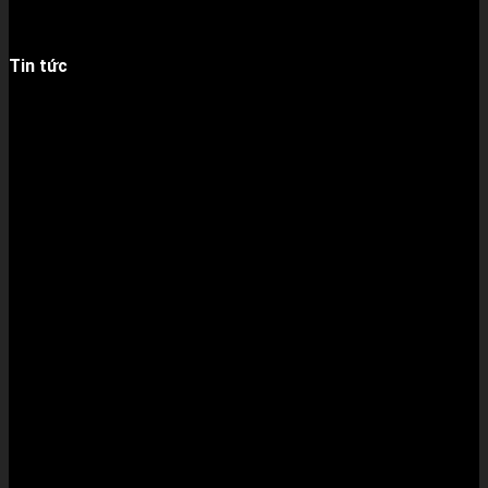
Tin tức