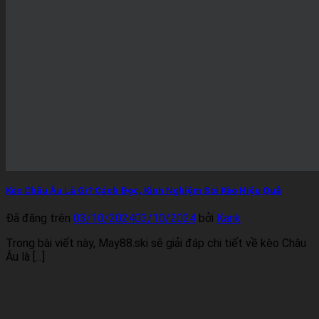
Kèo Châu Âu Là Gì? Cách Đọc, Kinh Nghiệm Soi Kèo Hiệu Quả
Đã đăng trên
03/10/2024
03/10/2024
bởi
Karik
Trong bài viết này, May88.ski sẽ giải đáp chi tiết về kèo Châu
Âu là [...]