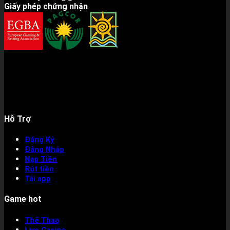
Giấy phép chứng nhận
Từ khóa tìm nhiều nhất: #may88 #nha_cai_may88
#may88_casino #may88_dang_nhap #may_88
Hỗ Trợ
Đăng Ký
Đăng Nhập
Nạp Tiền
Rút tiền
Tải app
Game hot
Thể Thao