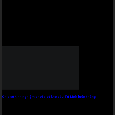
Chia sẻ kinh nghiệm chơi slot kho báu Tứ Linh luôn thắng