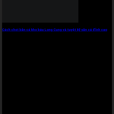
Cách chơi bắn cá kho báu Long Cung và tuyệt kỹ săn cá đỉnh cao