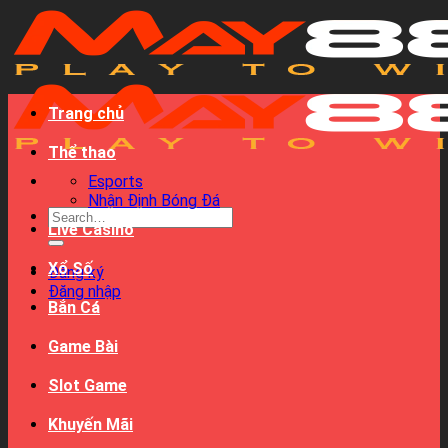
Trang chủ
Thể thao
Esports
Nhận Định Bóng Đá
Live Casino
Xổ Số
Đăng ký
Đăng nhập
Bắn Cá
Game Bài
Slot Game
Khuyến Mãi