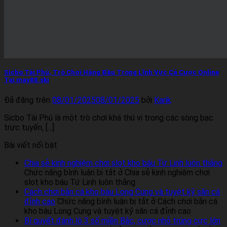
Sicbo Tài Phú, Trò Chơi Hàng Đầu Trong Lĩnh Vực Cá Cược Online
Tại may88.ski
Đã đăng trên
08/01/2025
08/01/2025
bởi
Karik
Sicbo Tài Phú là một trò chơi khá thú vị trong các sòng bạc
trực tuyến, [...]
Bài viết nổi bật
Chia sẻ kinh nghiệm chơi slot kho báu Tứ Linh luôn thắng
Chức năng bình luận bị tắt
ở Chia sẻ kinh nghiệm chơi
slot kho báu Tứ Linh luôn thắng
Cách chơi bắn cá kho báu Long Cung và tuyệt kỹ săn cá
đỉnh cao
Chức năng bình luận bị tắt
ở Cách chơi bắn cá
kho báu Long Cung và tuyệt kỹ săn cá đỉnh cao
Bí quyết đánh lô 3 số miền Bắc, cược nhỏ trúng cực lớn