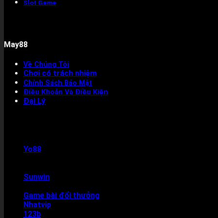
Slot Game
May88
Về Chúng Tôi
Chơi có trách nhiệm
Chính Sách Bảo Mật
Điều Khoản Và Điều Kiện
Đại Lý
Đối tác
789club
Yo88
8live
Debet
Sunwin
Go88
Game bài đổi thưởng
Nhatvip
123b