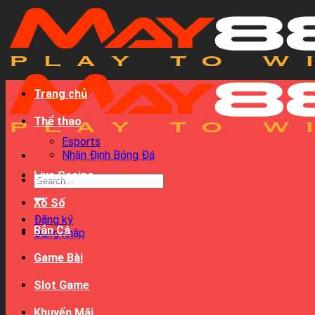
Trang chủ
Thể thao
Esports
Nhận Định Bóng Đá
Live Casino
Xổ Số
Đăng ký
Bắn Cá
Đăng nhập
Game Bài
Slot Game
Khuyến Mãi