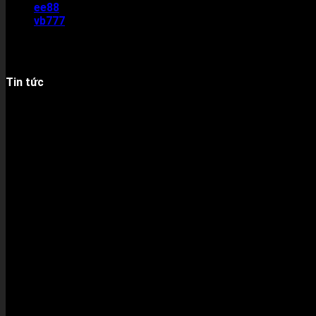
ee88
vb777
Tin tức