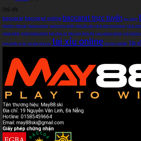
Chủ đề
baccarat trực tuyến
baccarat
baccarat online
bai phỏm
thưởng+ thẻ cào
Casino online
casino trực tuyến
chơi bài cào
cách chơi mạt chược
cách chơi
game poker
game Sicbo online
keo chau au
kèo rung bóng đá
Live casino online
Live Casino 
tai xỉu online
Tài x
trực tuyến uy tín
soi kèo châu âu
trò chơi roulette
Tên thương hiệu: May88.ski
Địa chỉ: 19 Nguyễn Văn Linh, Đà Nẵng
Hotline:
01585459664
Email:
may88ski@gmail.com
Giấy phép chứng nhận