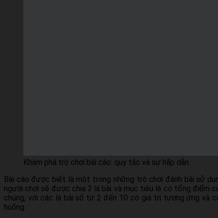
Khám phá trò chơi bài cào: quy tắc và sự hấp dẫn
Bài cào được biết là một trong những trò chơi đánh bài sử dụng
người chơi sẽ được chia 3 lá bài và mục tiêu là có tổng điểm củ
chúng, với các lá bài số từ 2 đến 10 có giá trị tương ứng và cá
huống.