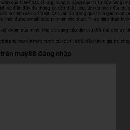
g web của May hoặc tải ứng dụng di động của họ từ cửa hàng ứn
h và điền đầy đủ thông tin cần thiết như: tên cá nhân, địa chỉ 
cấp là chính xác để tránh các vấn đề trong quá trình giao dịch v
sẽ nhận được email hoặc tin nhắn xác thực. Thực hiện theo hướ
 tài khoản của mình. Nhà cái cung cấp dịch vụ đổi thẻ cào uy 
 chơi phù hợp với mức cược của bạn và bắt đầu tham gia trò chơi.
ả trên may88 đăng nhập