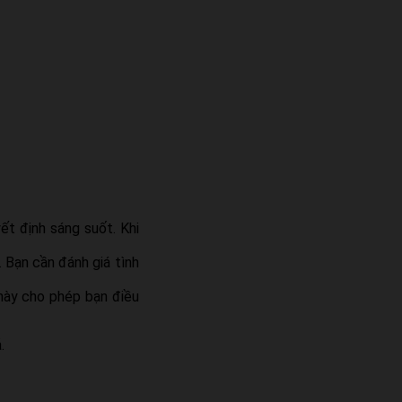
ết định sáng suốt. Khi
. Bạn cần đánh giá tình
 này cho phép bạn điều
.