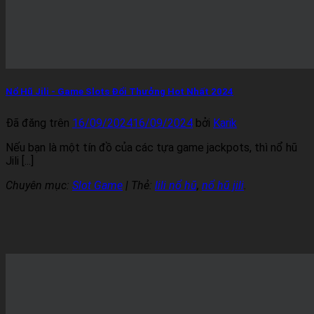
Một số điều cần lưu ý khi tham gia chơi slot
game tại nền tảng May88
Với những thông tin hấp dẫn về thể loại slot game ở trên,
chắc chắn bạn đã bị cuốn hút bởi những hình ảnh và phần
thưởng của trò chơi này rồi đúng không?
Tuy nhiên, để có một
Nổ Hũ Jili - Game Slots Đổi Thưởng Hot Nhất 2024
trải nghiệm chơi game mượt mà và tránh những sai lầm không
đáng có, hãy lưu ý một số điều sau đây. Những mẹo này sẽ hỗ
trợ bạn rất nhiều trong hành trình chinh phục game đấy.
Đã đăng trên
16/09/2024
16/09/2024
bởi
Karik
Dù có thắng hay thua, bạn cũng nên dừng lại đúng lúc.
Nếu bạn là một tín đồ của các tựa game jackpots, thì nổ hũ
Đảm bảo rằng kết nối mạng của thiết bị luôn ổn định
Jili [...]
trong suốt quá trình chơi game nhé!
Chuyên mục:
Slot Game
| Thẻ:
lili nổ hũ
,
nổ hũ jili
.
Kết Luận
Bài viết này đã mang đến cho các cược thủ mọi thông tin cần
thiết về trò chơi slot game
May88
, kèm theo ba bí quyết chơi
dễ thắng nhất. Hy vọng rằng những tân binh sẽ có đủ kiến
thức để chinh phục những phần thưởng hấp dẫn!