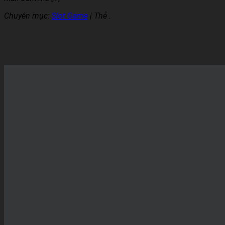
Chuyên mục:
Slot Game
| Thẻ
.