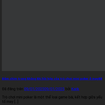
Tại sao slot game May88 lại thu hút sự chú ý của anh em
Sảnh game casino slot của nhà cái May88 đang thu hút một
lượng lớn các cược thủ nhờ vào những ưu điểm nổi bật sau
đây:
Số lượng game phong phú
: Chúng tôi tự tin khẳng định
rằng bạn sẽ tìm thấy mọi thể loại game Slot mà mình
mong muốn tại đây. Tại đây, sự đa dạng trong các trò
chơi Slot là rất ấn tượng, từ những trò chơi cổ điển đến
những tựa game hiện đại, đảm bảo đáp ứng mọi sở thích
của cược thủ.
Đắm chìm trong không khí hồi hộp của trò chơi mini poker ở may88
Đồ họa sống động
: Hình ảnh 3D sắc nét, chi tiết cùng
bảng màu đa dạng tạo nên một trải nghiệm hấp dẫn cho
Đã đăng trên
09/01/2025
09/01/2025
bởi
Karik
người dùng. Đồ họa không chỉ đẹp mắt mà còn được
Trò chơi mini poker là một thể loại game bài, kết hợp giữa yếu
thiết kế tinh xảo, mang lại cảm giác chân thực và lôi
tố may [...]
cuốn cho mỗi phiên chơi.