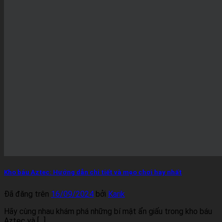
Kho báu Aztec: Hướng dẫn chi tiết và mẹo chơi hay nhất
Đã đăng trên
16/09/2024
bởi
Karik
Hãy cùng nhau khám phá những bí mật ẩn giấu trong kho báu
Aztec và [...]