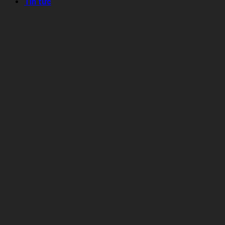
Tin tức