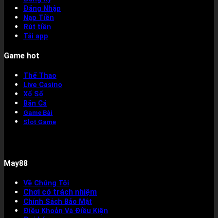
Đăng Nhập
Nạp Tiền
Rút tiền
Tải app
Game hot
Thể Thao
Live Casino
Xổ Số
Bắn Cá
Game Bài
Slot Game
May88
Về Chúng Tôi
Chơi có trách nhiệm
Chính Sách Bảo Mật
Điều Khoản Và Điều Kiện