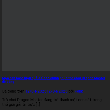
Mẹo săn boss hiệu quả để bạn chinh phục trò chơi Dragon Master
dễ dàng
Đã đăng trên
12/04/2025
12/04/2025
bởi
Karik
Trò chơi Dragon Master đang trở thành một cơn sốt trong
thế giới giải trí trực [...]