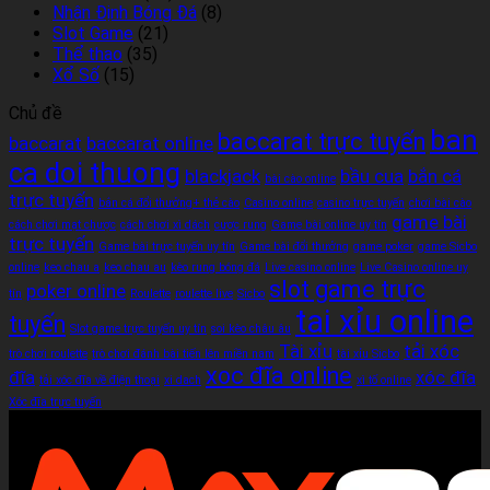
Nhận Định Bóng Đá
(8)
Slot Game
(21)
Thể thao
(35)
Xổ Số
(15)
Chủ đề
ban
baccarat trực tuyến
baccarat
baccarat online
ca doi thuong
blackjack
bầu cua
bắn cá
bài cào online
trực tuyến
bắn cá đổi thưởng+ thẻ cào
Casino online
casino trực tuyến
chơi bài cào
game bài
cách chơi mạt chược
cách chơi xì dách
cược rung
Game bài online uy tín
trực tuyến
Game bài trực tuyến uy tín
Game bài đổi thưởng
game poker
game Sicbo
online
keo chau a
keo chau au
kèo rung bóng đá
Live casino online
Live Casino online uy
slot game trực
poker online
tín
Roulette
roulette live
Sicbo
tai xỉu online
tuyến
Slot game trực tuyến uy tín
soi kèo châu âu
Tài xỉu
tải xóc
trò chơi roulette
trò chơi đánh bài tiến lên miền nam
tài xỉu Sicbo
xoc đĩa online
đĩa
xóc đĩa
tải xóc đĩa về điện thoại
xi dach
xì tố online
Xóc đĩa trực tuyến