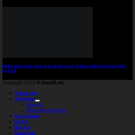
Khám phá cách chơi và bí quyết cược lô xiên 3 bất bại cho lô thủ
học hỏi
Copyright 2025 ©
May88.ski
Trang chủ
Thể thao
Esports
Nhận Định Bóng Đá
Live Casino
Xổ Số
Bắn Cá
Game Bài