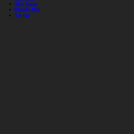
Slot Game
Khuyến Mãi
Tin tức