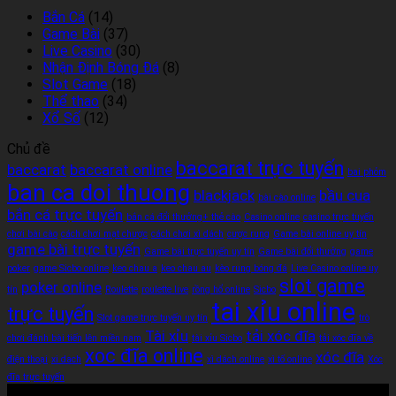
Bắn Cá
(14)
Game Bài
(37)
Live Casino
(30)
Nhận Định Bóng Đá
(8)
Slot Game
(18)
Thể thao
(34)
Xổ Số
(12)
Chủ đề
baccarat trực tuyến
baccarat
baccarat online
bai phỏm
ban ca doi thuong
blackjack
bầu cua
bài cào online
bắn cá trực tuyến
bắn cá đổi thưởng+ thẻ cào
Casino online
casino trực tuyến
chơi bài cào
cách chơi mạt chược
cách chơi xì dách
cược rung
Game bài online uy tín
game bài trực tuyến
Game bài trực tuyến uy tín
Game bài đổi thưởng
game
poker
game Sicbo online
keo chau a
keo chau au
kèo rung bóng đá
Live Casino online uy
slot game
poker online
tín
Roulette
roulette live
rồng hổ online
Sicbo
tai xỉu online
trực tuyến
Slot game trực tuyến uy tín
trò
Tài xỉu
tải xóc đĩa
chơi đánh bài tiến lên miền nam
tài xỉu Sicbo
tải xóc đĩa về
xoc đĩa online
xóc đĩa
điện thoại
xi dach
xì dách online
xì tố online
Xóc
đĩa trực tuyến