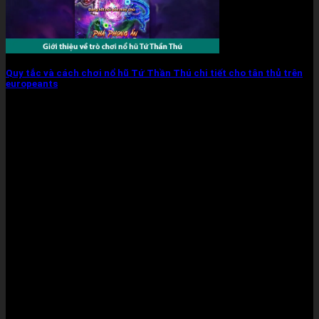
Quy tắc và cách chơi nổ hũ Tứ Thần Thú chi tiết cho tân thủ trên
europeants