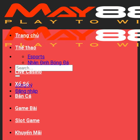
Trang chủ
Thể thao
Esports
Nhận Định Bóng Đá
Live Casino
Xổ Số
Đăng ký
Đăng nhập
Bắn Cá
Game Bài
Slot Game
Khuyến Mãi