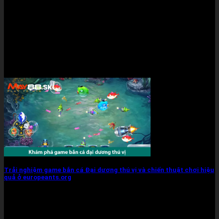
Trải nghiệm game bắn cá Đại dương thú vị và chiến thuật chơi hiệu
quả ở europeants.org