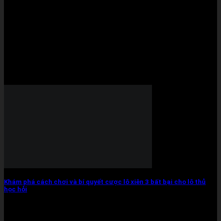
Khám phá cách chơi và bí quyết cược lô xiên 3 bất bại cho lô thủ
học hỏi