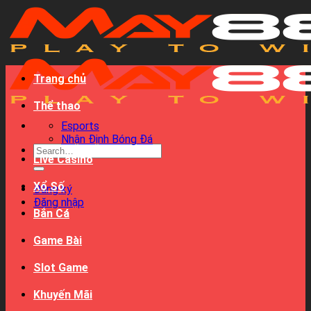
Trang chủ
Thể thao
Esports
Nhận Định Bóng Đá
Live Casino
Xổ Số
Đăng ký
Đăng nhập
Bắn Cá
Game Bài
Slot Game
Khuyến Mãi