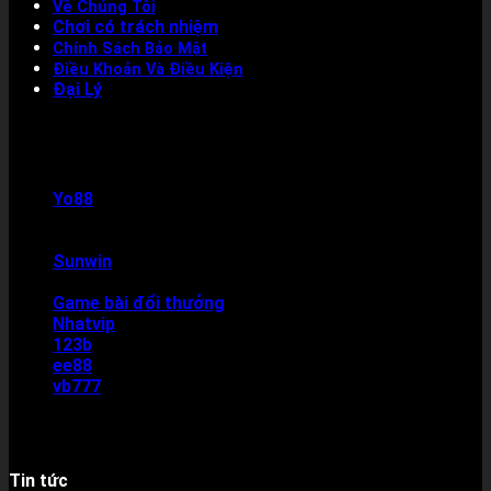
Về Chúng Tôi
Chơi có trách nhiệm
Chính Sách Bảo Mật
Điều Khoản Và Điều Kiện
Đại Lý
Đối tác
789club
Yo88
8live
Debet
Sunwin
Go88
Game bài đổi thưởng
Nhatvip
123b
ee88
vb777
Tin tức