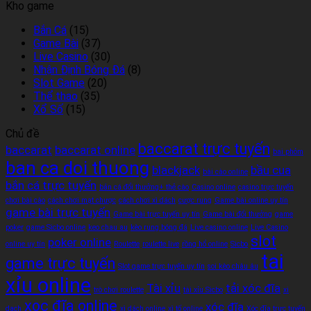
Kho game
Bắn Cá
(15)
Game Bài
(37)
Live Casino
(30)
Nhận Định Bóng Đá
(8)
Slot Game
(20)
Thể thao
(35)
Xổ Số
(15)
Chủ đề
baccarat trực tuyến
baccarat
baccarat online
bai phỏm
ban ca doi thuong
blackjack
bầu cua
bài cào online
bắn cá trực tuyến
bắn cá đổi thưởng+ thẻ cào
Casino online
casino trực tuyến
chơi bài cào
cách chơi mạt chược
cách chơi xì dách
cược rung
Game bài online uy tín
game bài trực tuyến
Game bài trực tuyến uy tín
Game bài đổi thưởng
game
poker
game Sicbo online
keo chau au
kèo rung bóng đá
Live casino online
Live Casino
slot
poker online
online uy tín
Roulette
roulette live
rồng hổ online
Sicbo
tai
game trực tuyến
Slot game trực tuyến uy tín
soi kèo châu âu
xỉu online
Tài xỉu
tải xóc đĩa
trò chơi roulette
tài xỉu Sicbo
xi
xoc đĩa online
xóc đĩa
dach
xì dách online
xì tố online
Xóc đĩa trực tuyến