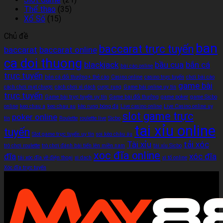
Thể thao
(35)
Xổ Số
(15)
Chủ đề
ban
baccarat trực tuyến
baccarat
baccarat online
ca doi thuong
blackjack
bầu cua
bắn cá
bài cào online
trực tuyến
bắn cá đổi thưởng+ thẻ cào
Casino online
casino trực tuyến
chơi bài cào
game bài
cách chơi mạt chược
cách chơi xì dách
cược rung
Game bài online uy tín
trực tuyến
Game bài trực tuyến uy tín
Game bài đổi thưởng
game poker
game Sicbo
online
keo chau a
keo chau au
kèo rung bóng đá
Live casino online
Live Casino online uy
slot game trực
poker online
tín
Roulette
roulette live
Sicbo
tai xỉu online
tuyến
Slot game trực tuyến uy tín
soi kèo châu âu
Tài xỉu
tải xóc
trò chơi roulette
trò chơi đánh bài tiến lên miền nam
tài xỉu Sicbo
xoc đĩa online
đĩa
xóc đĩa
tải xóc đĩa về điện thoại
xi dach
xì tố online
Xóc đĩa trực tuyến