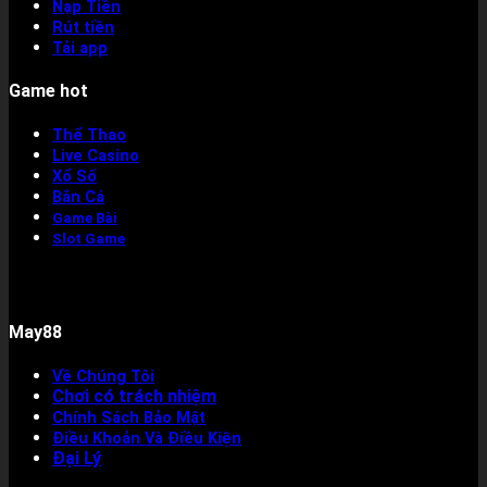
Nạp Tiền
Rút tiền
Tải app
Game hot
Thể Thao
Live Casino
Xổ Số
Bắn Cá
Game Bài
Slot Game
May88
Về Chúng Tôi
Chơi có trách nhiệm
Chính Sách Bảo Mật
Điều Khoản Và Điều Kiện
Đại Lý