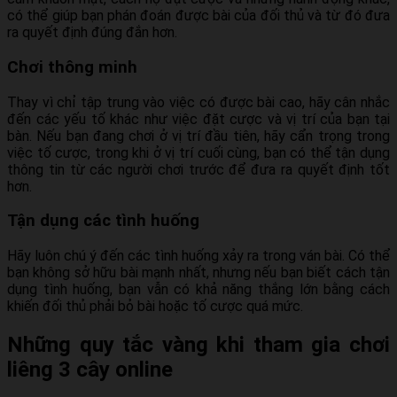
có thể giúp bạn phán đoán được bài của đối thủ và từ đó đưa
ra quyết định đúng đắn hơn.
Chơi thông minh
Thay vì chỉ tập trung vào việc có được bài cao, hãy cân nhắc
đến các yếu tố khác như việc đặt cược và vị trí của bạn tại
bàn. Nếu bạn đang chơi ở vị trí đầu tiên, hãy cẩn trọng trong
việc tố cược, trong khi ở vị trí cuối cùng, bạn có thể tận dụng
thông tin từ các người chơi trước để đưa ra quyết định tốt
hơn.
Tận dụng các tình huống
Hãy luôn chú ý đến các tình huống xảy ra trong ván bài. Có thể
bạn không sở hữu bài mạnh nhất, nhưng nếu bạn biết cách tận
dụng tình huống, bạn vẫn có khả năng thắng lớn bằng cách
khiến đối thủ phải bỏ bài hoặc tố cược quá mức.
Những quy tắc vàng khi tham gia chơi
liêng 3 cây online