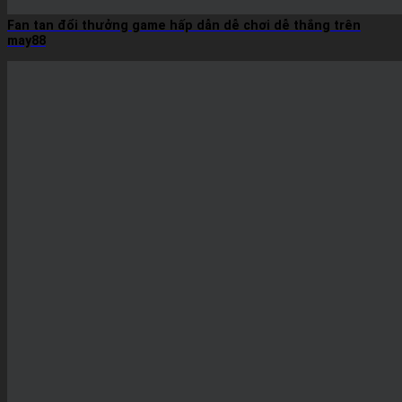
Fan tan đổi thưởng game hấp dẫn dễ chơi dễ thắng trên
may88