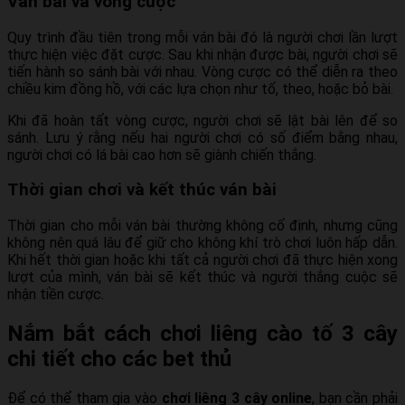
Ván bài và vòng cược
Quy trình đầu tiên trong mỗi ván bài đó là người chơi lần lượt
thực hiện việc đặt cược. Sau khi nhận được bài, người chơi sẽ
tiến hành so sánh bài với nhau. Vòng cược có thể diễn ra theo
chiều kim đồng hồ, với các lựa chọn như tố, theo, hoặc bỏ bài.
Khi đã hoàn tất vòng cược, người chơi sẽ lật bài lên để so
sánh. Lưu ý rằng nếu hai người chơi có số điểm bằng nhau,
người chơi có lá bài cao hơn sẽ giành chiến thắng.
Thời gian chơi và kết thúc ván bài
Thời gian cho mỗi ván bài thường không cố định, nhưng cũng
không nên quá lâu để giữ cho không khí trò chơi luôn hấp dẫn.
Khi hết thời gian hoặc khi tất cả người chơi đã thực hiện xong
lượt của mình, ván bài sẽ kết thúc và người thắng cuộc sẽ
nhận tiền cược.
Nắm bắt cách chơi liêng cào tố 3 cây
chi tiết cho các bet thủ
Để có thể tham gia vào
chơi liêng 3 cây online
, bạn cần phải