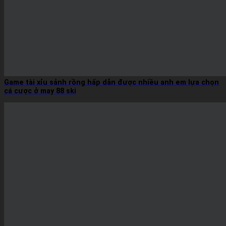
Game tài xỉu sảnh rồng hấp dẫn được nhiều anh em lựa chọn
cá cược ở may 88 ski