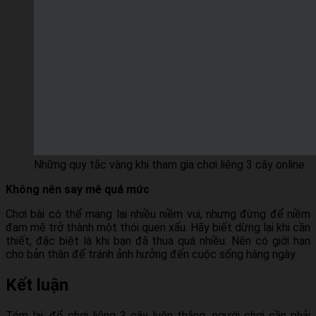
Những quy tắc vàng khi tham gia chơi liêng 3 cây online
Không nên say mê quá mức
Chơi bài có thể mang lại nhiều niềm vui, nhưng đừng để niềm
đam mê trở thành một thói quen xấu. Hãy biết dừng lại khi cần
thiết, đặc biệt là khi bạn đã thua quá nhiều. Nên có giới hạn
cho bản thân để tránh ảnh hưởng đến cuộc sống hàng ngày.
Kết luận
Tóm lại, để chơi liêng 3 cây luôn thắng, người chơi cần phải