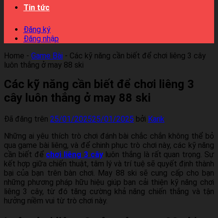
Tin tức
Đăng ký
Đăng nhập
Home
-
Game Bài
-
Các kỹ năng cần biết để chơi liêng 3 cây
luôn thắng ở may 88 ski
Các kỹ năng cần biết để chơi liêng 3
cây luôn thắng ở may 88 ski
Đã đăng trên
25/01/2025
25/01/2025
bởi
Karik
Những ai yêu thích trò chơi đánh bài chắc chắn không thể bỏ
qua game bài liêng, và để chinh phục trò chơi này, các kỹ năng
cần biết để
chơi liêng 3 cây
luôn thắng là rất quan trọng. Sự
kết hợp giữa chiến thuật, tâm lý và trí tuệ sẽ quyết định thành
bại của bạn trên bàn chơi. May 88 ski sẽ cung cấp cho bạn
những phương pháp hữu hiệu giúp bạn cải thiện kỹ năng chơi
liêng 3 cây, từ đó tăng cường khả năng chiến thắng và tận
hưởng niềm vui từ trò chơi này.