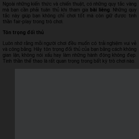
Ngoài những kiến thức và chiến thuật, có những quy tắc vàng
mà bạn cần phải tuân thủ khi tham gia
bài liêng
. Những quy
tắc này giúp bạn không chỉ chơi tốt mà còn giữ được tinh
thần fair-play trong trò chơi.
Tôn trọng đối thủ
Luôn nhớ rằng mỗi người chơi đều muốn có trải nghiệm vui vẻ
và công bằng. Hãy tôn trọng đối thủ của bạn bằng cách không
gian lận, không nói xấu hay làm những hành động không đẹp.
Tinh thần thể thao là rất quan trọng trong bất kỳ trò chơi nào.