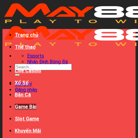
Trang chủ
Thể thao
Esports
Nhận Định Bóng Đá
Live Casino
Xổ Số
Đăng ký
Đăng nhập
Bắn Cá
Game Bài
Slot Game
Khuyến Mãi