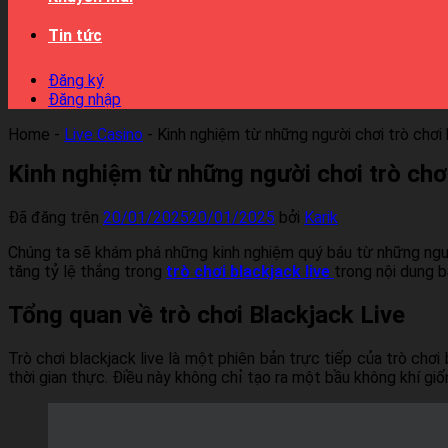
Tin tức
Đăng ký
Đăng nhập
Home
-
Live Casino
-
Kinh nghiệm từ những người chơi trò chơi 
Kinh nghiệm từ những người chơi trò chơi
Đã đăng trên
20/01/2025
20/01/2025
bởi
Karik
Chúng ta sẽ khám phá những kinh nghiệm quý báu từ những ngườ
tăng tỷ lệ thắng trong
trò chơi blackjack live
trong nội dung b
Tổng quan về trò chơi Blackjack Live
Trò chơi blackjack live là một phiên bản trực tiếp của trò chơi
thời gian thực. Điều này không chỉ tạo ra một bầu không khí gi