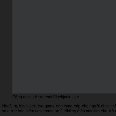
Tổng quan về trò chơi Blackjack Live
Ngoài ra, blackjack live game còn cung cấp cho người chơi nh
và cược bảo hiểm (insurance bet). Những điều này làm cho trò c