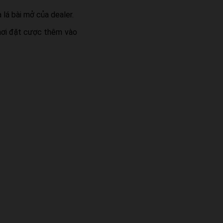
 lá bài mở của dealer.
chơi đặt cược thêm vào