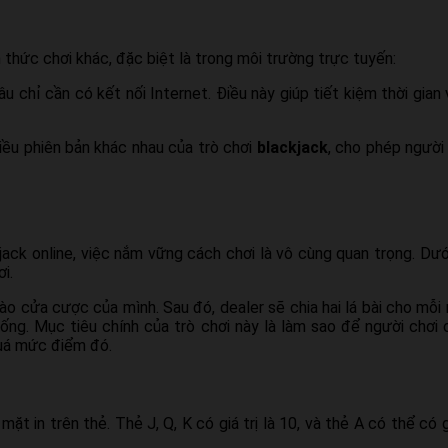
 thức chơi khác, đặc biệt là trong môi trường trực tuyến:
u chỉ cần có kết nối Internet. Điều này giúp tiết kiệm thời gian 
iều phiên bản khác nhau của trò chơi
blackjack
, cho phép người
jack online, việc nắm vững cách chơi là vô cùng quan trọng. Dướ
i.
o cửa cược của mình. Sau đó, dealer sẽ chia hai lá bài cho mỗi n
uống. Mục tiêu chính của trò chơi này là làm sao để người chơ
quá mức điểm đó.
ặt in trên thẻ. Thẻ J, Q, K có giá trị là 10, và thẻ A có thể có gi