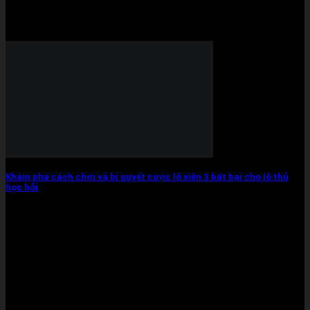
Khám phá cách chơi và bí quyết cược lô xiên 3 bất bại cho lô thủ
học hỏi