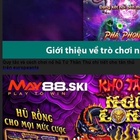
Quy tắc và cách chơi nổ hũ Tứ Thần Thú chi tiết cho tân thủ
trên europeants