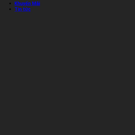
Khuyến Mãi
Tin tức