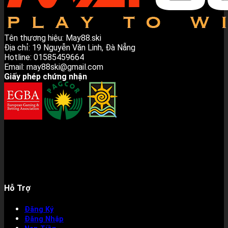
Tên thương hiệu: May88.ski
Địa chỉ: 19 Nguyễn Văn Linh, Đà Nẵng
Hotline:
01585459664
Email:
may88ski@gmail.com
Giấy phép chứng nhận
Từ khóa tìm nhiều nhất: #may88 #nha_cai_may88
#may88_casino #may88_dang_nhap #may_88
Hỗ Trợ
Đăng Ký
Đăng Nhập