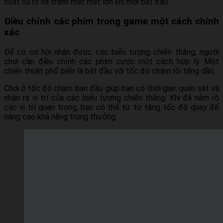
soát rủi ro và tránh mất mát lớn khi mới bắt đầu.
Điều chỉnh các phím trong game một cách chính
xác
Để có cơ hội nhận được các biểu tượng chiến thắng, người
chơi cần điều chỉnh các phím cược một cách hợp lý. Một
chiến thuật phổ biến là bắt đầu với tốc độ chậm rồi tăng dần.
Chơi ở tốc độ chậm ban đầu giúp bạn có thời gian quan sát và
nhận ra vị trí của các biểu tượng chiến thắng. Khi đã nắm rõ
các vị trí quan trọng, bạn có thể từ từ tăng tốc độ quay để
nâng cao khả năng trúng thưởng.