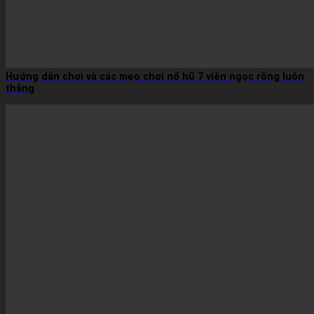
Hướng dẫn chơi và các mẹo chơi nổ hũ 7 viên ngọc rồng luôn
thắng