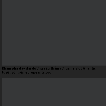
Khám phá đáy đại dương sâu thẳm với game slot Atlantis
tuyệt vời trên europeants.org