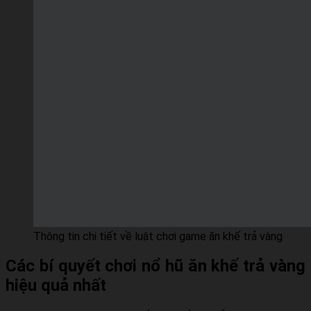
Thông tin chi tiết về luật chơi game ăn khế trả vàng
Các bí quyết chơi nổ hũ ăn khế trả vàng
hiệu quả nhất