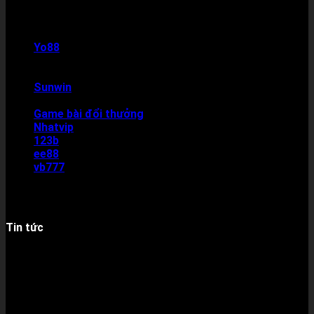
Đối tác
789club
Yo88
8live
Debet
Sunwin
Go88
Game bài đổi thưởng
Nhatvip
123b
ee88
vb777
Tin tức