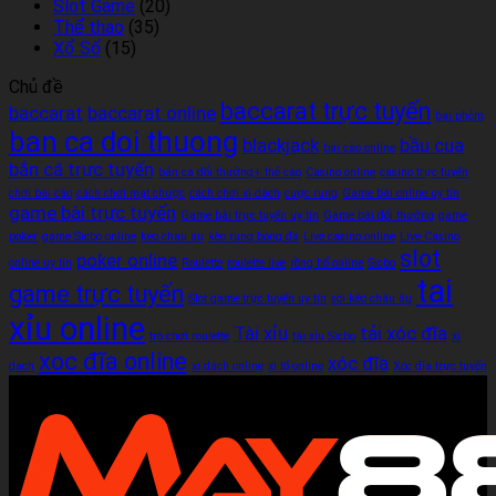
Slot Game
(20)
Thể thao
(35)
Xổ Số
(15)
Chủ đề
baccarat trực tuyến
baccarat
baccarat online
bai phỏm
ban ca doi thuong
blackjack
bầu cua
bài cào online
bắn cá trực tuyến
bắn cá đổi thưởng+ thẻ cào
Casino online
casino trực tuyến
chơi bài cào
cách chơi mạt chược
cách chơi xì dách
cược rung
Game bài online uy tín
game bài trực tuyến
Game bài trực tuyến uy tín
Game bài đổi thưởng
game
poker
game Sicbo online
keo chau au
kèo rung bóng đá
Live casino online
Live Casino
slot
poker online
online uy tín
Roulette
roulette live
rồng hổ online
Sicbo
tai
game trực tuyến
Slot game trực tuyến uy tín
soi kèo châu âu
xỉu online
Tài xỉu
tải xóc đĩa
trò chơi roulette
tài xỉu Sicbo
xi
xoc đĩa online
xóc đĩa
dach
xì dách online
xì tố online
Xóc đĩa trực tuyến