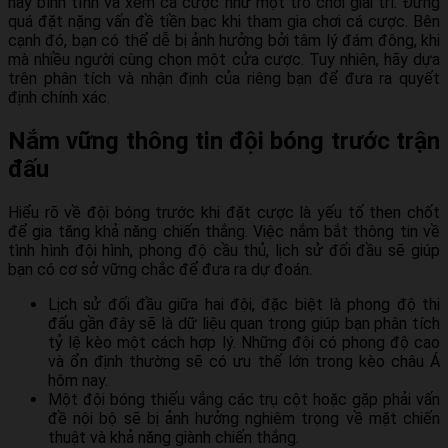
hãy bình tĩnh và xem cá cược như một trò chơi giải trí. Đừng
quá đặt nặng vấn đề tiền bạc khi tham gia chơi cá cược. Bên
cạnh đó, bạn có thể dễ bị ảnh hưởng bởi tâm lý đám đông, khi
mà nhiều người cùng chọn một cửa cược. Tuy nhiên, hãy dựa
trên phân tích và nhận định của riêng bạn để đưa ra quyết
định chính xác.
Nắm vững thông tin đội bóng trước trận
đấu
Hiểu rõ về đội bóng trước khi đặt cược là yếu tố then chốt
để gia tăng khả năng chiến thắng. Việc nắm bắt thông tin về
tình hình đội hình, phong độ cầu thủ, lịch sử đối đầu sẽ giúp
bạn có cơ sở vững chắc để đưa ra dự đoán.
Lịch sử đối đầu giữa hai đội, đặc biệt là phong độ thi
đấu gần đây sẽ là dữ liệu quan trọng giúp bạn phân tích
tỷ lệ kèo một cách hợp lý. Những đội có phong độ cao
và ổn định thường sẽ có ưu thế lớn trong kèo châu Á
hôm nay.
Một đội bóng thiếu vắng các trụ cột hoặc gặp phải vấn
đề nội bộ sẽ bị ảnh hưởng nghiêm trọng về mặt chiến
thuật và khả năng giành chiến thắng.