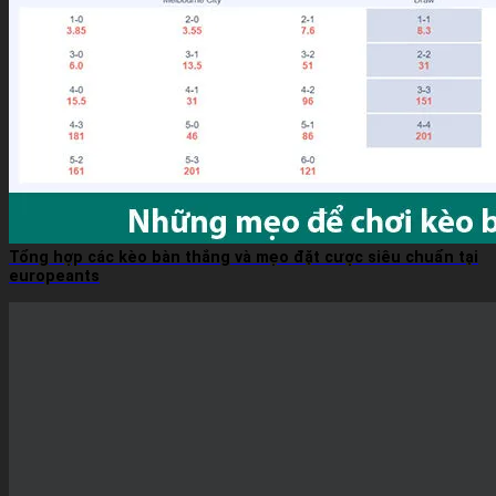
Tổng hợp các kèo bàn thắng và mẹo đặt cược siêu chuẩn tại
europeants