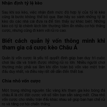
Nhận định tỷ lệ kèo
Sau khi soi kèo, việc nhận định mức độ hợp lý của tỷ lệ kèo
cũng là bước không thể bỏ qua. Bạn hãy so sánh những tỷ lệ
kèo do các nhà cái đưa ra để tìm thấy sự khác biệt. Những
kèo có tỷ lệ chênh lệch lớn thường tiềm ẩn nhiều cơ hội thắng
cược, nhưng cũng đi kèm với rủi ro cao.
Biết cách quản lý vốn thông minh khi
tham gia cá cược kèo Châu Á
Quản lý vốn cược là yếu tố quyết định giúp bạn duy trì cuộc
chơi lâu dài và tránh được những rủi ro lớn. Nhiều người chơi
thường mắc phải sai lầm khi dồn toàn bộ vốn vào một trận
đấu duy nhất, và điều này rất dễ dẫn đến thất bại.
Chia nhỏ vốn cược
Một trong những nguyên tắc vàng khi tham gia kèo bóng đá
châu Á là chỉ đặt cược với số tiền bạn sẵn sàng mất. Chia nhỏ
vốn cược cho nhiều trận đấu khác nhau sẽ giúp bạn hạn chế rủi
ro và tăng cơ hội chiến thắng.