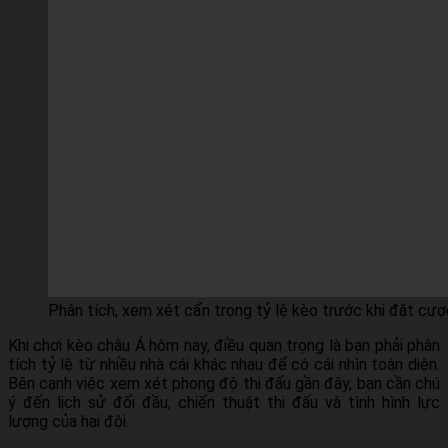
Phân tích, xem xét cẩn trọng tỷ lệ kèo trước khi đặt cượ
Khi chơi kèo châu Á hôm nay, điều quan trọng là bạn phải phân
tích tỷ lệ từ nhiều nhà cái khác nhau để có cái nhìn toàn diện.
Bên cạnh việc xem xét phong độ thi đấu gần đây, bạn cần chú
ý đến lịch sử đối đầu, chiến thuật thi đấu và tình hình lực
lượng của hai đội.