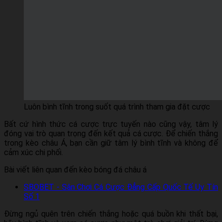
Luôn bình tĩnh trong suốt quá trình tham gia đặt cược
Bất cứ hình thức cá cược trực tuyến nào cũng vậy, tâm lý
đóng vai trò quan trọng đến kết quả cá cược. Để chiến thắng
trong kèo châu Á, bạn cần giữ tâm lý bình tĩnh và không để
cảm xúc chi phối.
Bài viết liên quan đến kèo bóng đá châu á
SBOBET - Sân Chơi Cá Cược Đẳng Cấp Quốc Tế Uy Tín
Số 1
Đừng ngủ quên trên chiến thắng hoặc quá buồn khi thất bại,