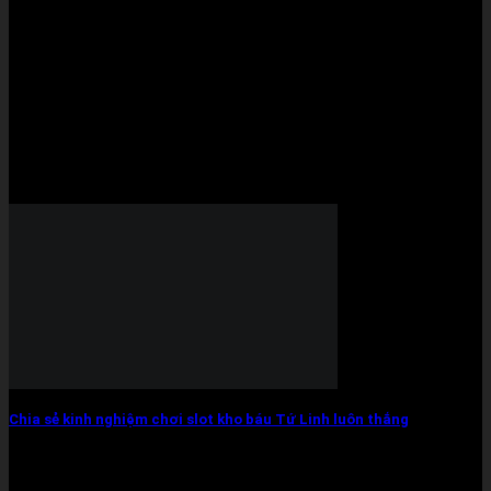
Chia sẻ kinh nghiệm chơi slot kho báu Tứ Linh luôn thắng