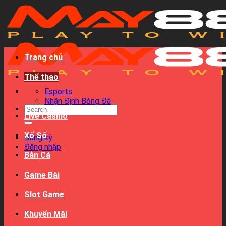
Trang chủ
Thể thao
Esports
Nhận Định Bóng Đá
Live Casino
Xổ Số
Đăng ký
Đăng nhập
Bắn Cá
Game Bài
Slot Game
Khuyến Mãi