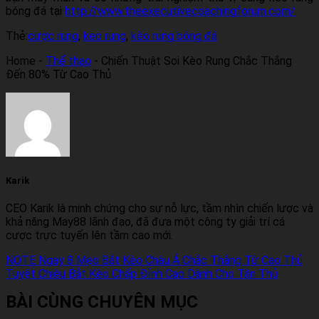
bóng đá tại
http://www.theexecutivecoachingforum.com/
Thẻ:
cược rung
,
keo rung
,
kèo rung bóng đá
Home
-
Thể thao
-
Chiến Thuật Soi Kèo Rung Chắc Thắng
Đến 80% Từ Cao Thủ
Karik
CEO Karik là minh chứng cho sự nỗ lực, tầm nhìn chiến lược và
khả năng May88 lãnh đạo, đã đưa một công ty giải trí cá
cược trực tuyến lên tầm cao mới.
NOTE Ngay 8 Mẹo Bắt Kèo Châu Á Chắc Thắng Từ Cao Thủ
Tuyệt Chiêu Bắt Kèo Chấp Đỉnh Cao Dành Cho Tân Thủ
BÀI CÙNG CHUYÊN MỤC