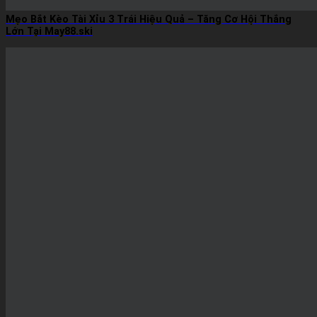
Mẹo Bắt Kèo Tài Xỉu 3 Trái Hiệu Quả – Tăng Cơ Hội Thắng
Lớn Tại May88.ski