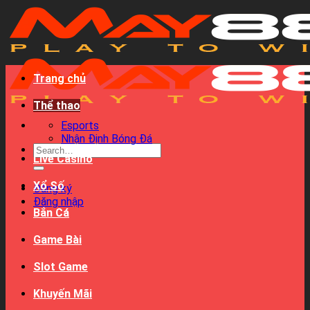
Trang chủ
Thể thao
Esports
Nhận Định Bóng Đá
Live Casino
Xổ Số
Đăng ký
Đăng nhập
Bắn Cá
Game Bài
Slot Game
Khuyến Mãi