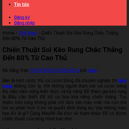
Tin tức
Đăng ký
Đăng nhập
Home
-
Thể thao
-
Chiến Thuật Soi Kèo Rung Chắc Thắng
Đến 80% Từ Cao Thủ
Chiến Thuật Soi Kèo Rung Chắc Thắng
Đến 80% Từ Cao Thủ
Đã đăng trên
15/09/2024
15/09/2024
bởi
Karik
Bạn là một cược thủ cá cược bóng đá chuyên nghiệp thì
kèo
rung
không còn lạ.
Với những người đam mê cá cược bóng
đá, việc nắm vững kiến thức và kỹ năng để tham gia kèo rung
là điều cần thiết để tối ưu hóa khả năng chiến thắng. Tuy
nhiên, kèo rung không phải chỉ dựa vào may mắn mà còn đòi
hỏi sự phân tích tỉ mỉ và quyết định đúng lúc
Vậy những mẹo
hay đó là gì? Cùng May88 Ski đọc và tham khảo để có được
chiến thuật của riêng mình bạn nhé.