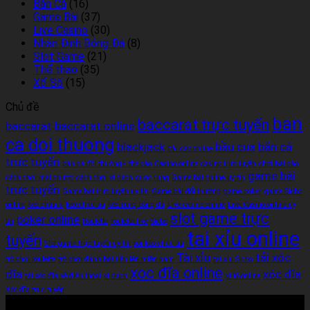
Bắn Cá
(16)
Game Bài
(37)
Live Casino
(30)
Nhận Định Bóng Đá
(8)
Slot Game
(21)
Thể thao
(35)
Xổ Số
(15)
Chủ đề
ban
baccarat trực tuyến
baccarat
baccarat online
ca doi thuong
blackjack
bầu cua
bắn cá
bài cào online
trực tuyến
bắn cá đổi thưởng+ thẻ cào
Casino online
casino trực tuyến
chơi bài cào
game bài
cách chơi mạt chược
cách chơi xì dách
cược rung
Game bài online uy tín
trực tuyến
Game bài trực tuyến uy tín
Game bài đổi thưởng
game poker
game Sicbo
online
keo chau a
keo chau au
kèo rung bóng đá
Live casino online
Live Casino online uy
slot game trực
poker online
tín
Roulette
roulette live
Sicbo
tai xỉu online
tuyến
Slot game trực tuyến uy tín
soi kèo châu âu
Tài xỉu
tải xóc
trò chơi roulette
trò chơi đánh bài tiến lên miền nam
tài xỉu Sicbo
xoc đĩa online
đĩa
xóc đĩa
tải xóc đĩa về điện thoại
xi dach
xì tố online
Xóc đĩa trực tuyến