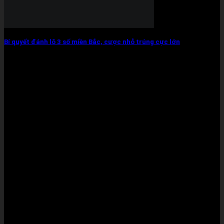
Bí quyết đánh lô 3 số miền Bắc, cược nhỏ trúng cực lớn