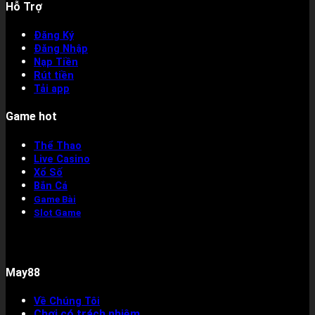
Hỗ Trợ
Đăng Ký
Đăng Nhập
Nạp Tiền
Rút tiền
Tải app
Game hot
Thể Thao
Live Casino
Xổ Số
Bắn Cá
Game Bài
Slot Game
May88
Về Chúng Tôi
Chơi có trách nhiệm