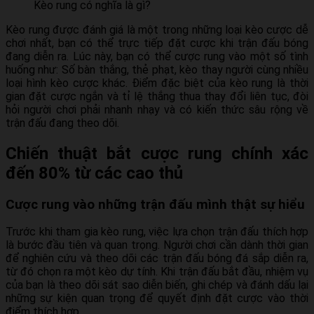
Kèo rung có nghĩa là gì?
Kèo rung được đánh giá là một trong những loại kèo cược dễ
chơi nhất, bạn có thể trực tiếp đặt cược khi trận đấu bóng
đang diễn ra. Lúc này, bạn có thể cược rung vào một số tình
huống như: Số bàn thắng, thẻ phạt, kèo thay người cùng nhiều
loại hình kèo cược khác
. Điểm đặc biệt của kèo rung là thời
gian đặt cược ngắn và tỉ lệ thắng thua thay đổi liên tục, đòi
hỏi người chơi phải nhanh nhạy và có kiến thức sâu rộng về
trận đấu đang theo dõi.
Chiến thuật bắt cược rung chính xác
đến 80% từ các cao thủ
Cược rung vào những trận đấu mình thật sự hiểu
Trước khi tham gia kèo rung, việc lựa chọn trận đấu thích hợp
là bước đầu tiên và quan trọng. Người chơi cần dành thời gian
để nghiên cứu và theo dõi các trận đấu bóng đá sắp diễn ra,
từ đó chọn ra một kèo dự tính. Khi trận đấu bắt đầu, nhiệm vụ
của bạn là theo dõi sát sao diễn biến, ghi chép và đánh dấu lại
những sự kiện quan trọng để quyết định đặt cược vào thời
điểm thích hợp.