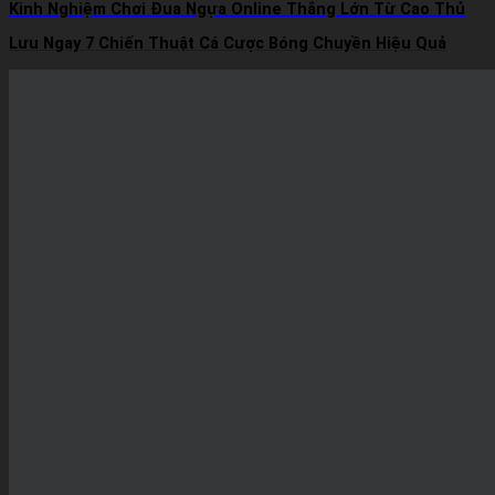
Kinh Nghiệm Chơi Đua Ngựa Online Thắng Lớn Từ Cao Thủ
Lưu Ngay 7 Chiến Thuật Cá Cược Bóng Chuyền Hiệu Quả