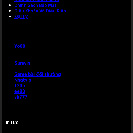
Chính Sách Bảo Mật
Điều Khoản Và Điều Kiện
Đại Lý
Đối tác
789club
Yo88
8live
Debet
Sunwin
Go88
Game bài đổi thưởng
Nhatvip
123b
ee88
vb777
Tin tức