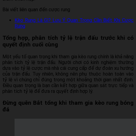
Bài viết liên quan đến cược rung
Kèo Rung Là Gì? Lưu Ý Quan Trọng Cần Biết Khi Cược
Rung
Tổng hợp, phân tích tỷ lệ trận đấu trước khi có
quyết định cuối cùng
Một yếu tố quan trọng khi tham gia kèo rung chính là khả năng
phân tích tỷ lệ trận đấu. Người chơi có kinh nghiệm thường
dựa vào tỷ lệ cược mà nhà cái cung cấp để dự đoán xu hướng
của trận đấu. Tuy nhiên, không nên phụ thuộc hoàn toàn vào
tỷ lệ vì chúng chỉ đúng trong một khoảng thời gian nhất định.
Điều quan trọng là bạn cần kết hợp giữa quan sát trực tiếp và
phân tích tỷ lệ để đưa ra quyết định hợp lý.
Đừng quên Bắt tổng khi tham gia kèo rung bóng
đá