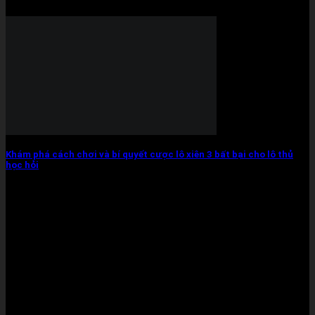
Khám phá cách chơi và bí quyết cược lô xiên 3 bất bại cho lô thủ
học hỏi