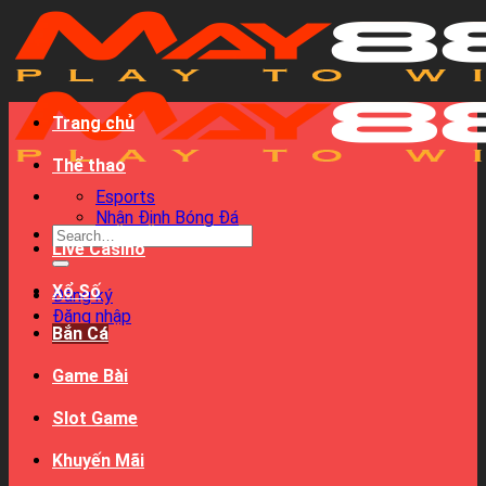
Trang chủ
Thể thao
Esports
Nhận Định Bóng Đá
Live Casino
Xổ Số
Đăng ký
Đăng nhập
Bắn Cá
Game Bài
Slot Game
Khuyến Mãi