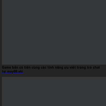
Game bắn cá tiên cùng các tính năng ưu việt trong trò chơi
tại may88.ski