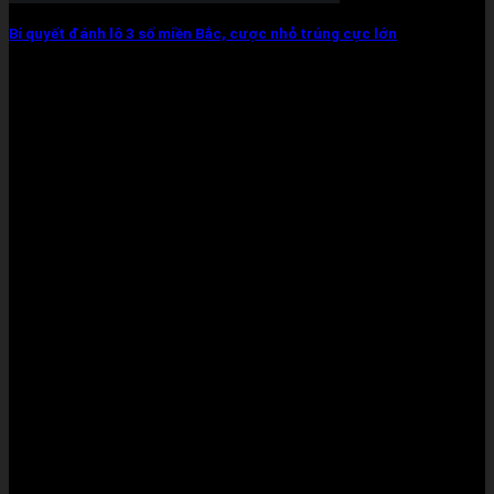
Bí quyết đánh lô 3 số miền Bắc, cược nhỏ trúng cực lớn