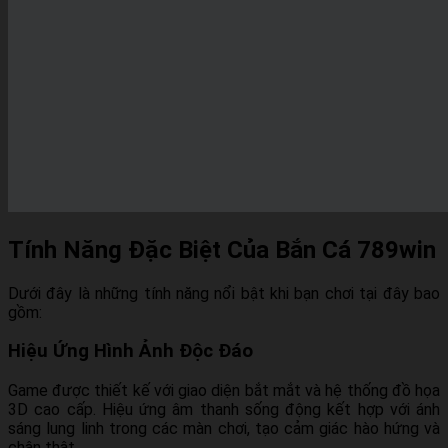
Tính Năng Đặc Biệt Của Bắn Cá 789win
Dưới đây là những tính năng nổi bật khi bạn chơi tại đây bao
gồm:
Hiệu Ứng Hình Ảnh Độc Đáo
Game được thiết kế với giao diện bắt mắt và hệ thống đồ họa
3D cao cấp. Hiệu ứng âm thanh sống động kết hợp với ánh
sáng lung linh trong các màn chơi, tạo cảm giác hào hứng và
chân thật.