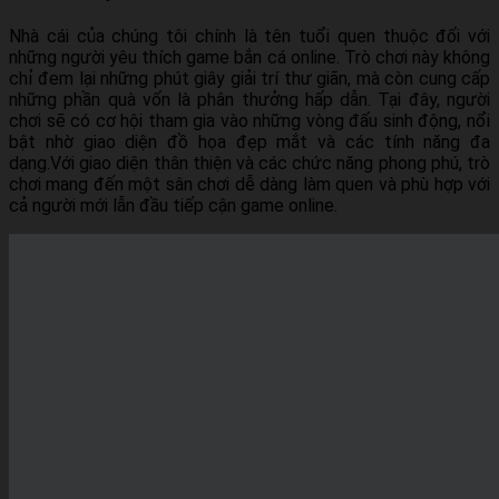
Nhà cái của chúng tôi chính là tên tuổi quen thuộc đối với
những người yêu thích game bắn cá online. Trò chơi này không
chỉ đem lại những phút giây giải trí thư giãn, mà còn cung cấp
những phần quà vốn là phân thưởng hấp dẫn. Tại đây, người
chơi sẽ có cơ hội tham gia vào những vòng đấu sinh động, nổi
bật nhờ giao diện đồ họa đẹp mắt và các tính năng đa
dạng.Với giao diện thân thiện và các chức năng phong phú, trò
chơi mang đến một sân chơi dễ dàng làm quen và phù hợp với
cả người mới lẫn đầu tiếp cận game online.