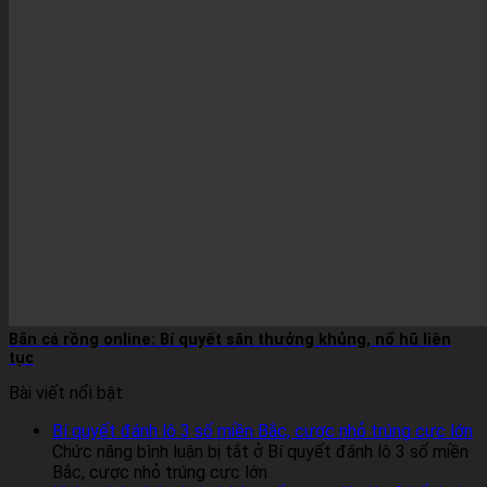
Bắn cá rồng online: Bí quyết săn thưởng khủng, nổ hũ liên
tục
Bài viết nổi bật
Bí quyết đánh lô 3 số miền Bắc, cược nhỏ trúng cực lớn
Chức năng bình luận bị tắt
ở Bí quyết đánh lô 3 số miền
Bắc, cược nhỏ trúng cực lớn