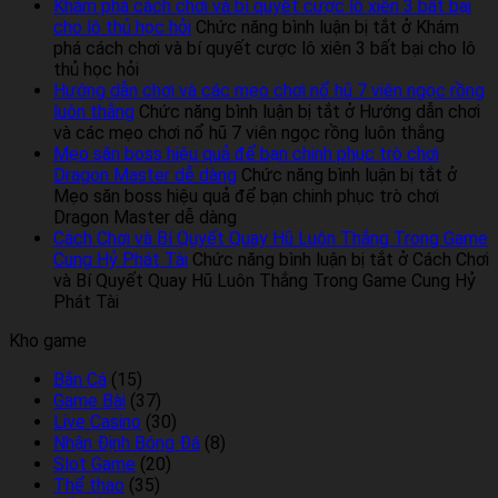
Khám phá cách chơi và bí quyết cược lô xiên 3 bất bại
cho lô thủ học hỏi
Chức năng bình luận bị tắt
ở Khám
phá cách chơi và bí quyết cược lô xiên 3 bất bại cho lô
thủ học hỏi
Hướng dẫn chơi và các mẹo chơi nổ hũ 7 viên ngọc rồng
luôn thắng
Chức năng bình luận bị tắt
ở Hướng dẫn chơi
và các mẹo chơi nổ hũ 7 viên ngọc rồng luôn thắng
Mẹo săn boss hiệu quả để bạn chinh phục trò chơi
Dragon Master dễ dàng
Chức năng bình luận bị tắt
ở
Mẹo săn boss hiệu quả để bạn chinh phục trò chơi
Dragon Master dễ dàng
Cách Chơi và Bí Quyết Quay Hũ Luôn Thắng Trong Game
Cung Hỷ Phát Tài
Chức năng bình luận bị tắt
ở Cách Chơi
và Bí Quyết Quay Hũ Luôn Thắng Trong Game Cung Hỷ
Phát Tài
Kho game
Bắn Cá
(15)
Game Bài
(37)
Live Casino
(30)
Nhận Định Bóng Đá
(8)
Slot Game
(20)
Thể thao
(35)