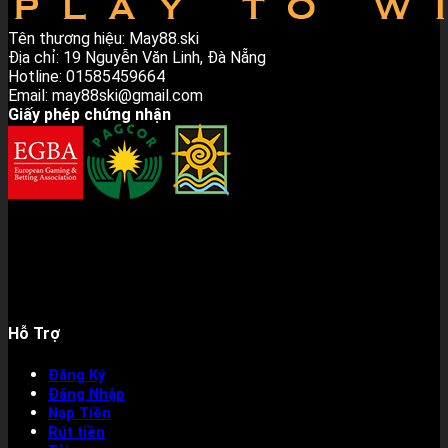
Tên thương hiệu: May88.ski
Địa chỉ: 19 Nguyễn Văn Linh, Đà Nẵng
Hotline:
01585459664
Email:
may88ski@gmail.com
Giấy phép chứng nhận
Từ khóa tìm nhiều nhất: #may88 #nha_cai_may88
#may88_casino #may88_dang_nhap #may_88
Hỗ Trợ
Đăng Ký
Đăng Nhập
Nạp Tiền
Rút tiền