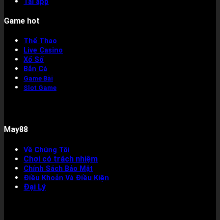
Tải app
Game hot
Thể Thao
Live Casino
Xổ Số
Bắn Cá
Game Bài
Slot Game
May88
Về Chúng Tôi
Chơi có trách nhiệm
Chính Sách Bảo Mật
Điều Khoản Và Điều Kiện
Đại Lý
Đối tác