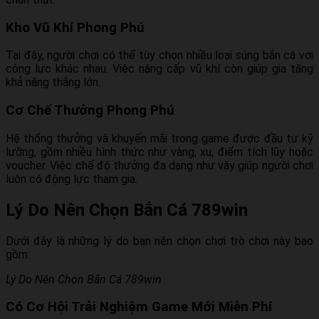
Kho Vũ Khí Phong Phú
Tại đây, người chơi có thể tùy chọn nhiều loại súng bắn cá với
công lực khác nhau. Việc nâng cấp vũ khí còn giúp gia tăng
khả năng thắng lớn.
Cơ Chế Thưởng Phong Phú
Hệ thống thưởng và khuyến mãi trong game được đầu tư kỹ
lưỡng, gồm nhiều hình thức như vàng, xu, điểm tích lũy hoặc
voucher. Việc chế độ thưởng đa dạng như vậy giúp người chơi
luôn có động lực tham gia.
Lý Do Nên Chọn Bắn Cá 789win
Dưới đây là những lý do bạn nên chọn chơi trò chơi này bao
gồm:
Lý Do Nên Chọn Bắn Cá 789win
Có Cơ Hội Trải Nghiệm Game Mới Miễn Phí