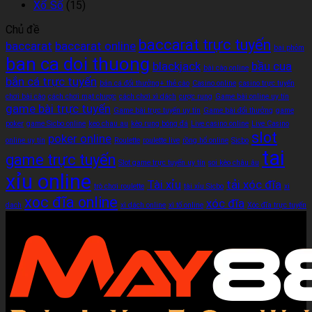
Xổ Số
(15)
Chủ đề
baccarat trực tuyến
baccarat
baccarat online
bai phỏm
ban ca doi thuong
blackjack
bầu cua
bài cào online
bắn cá trực tuyến
bắn cá đổi thưởng+ thẻ cào
Casino online
casino trực tuyến
chơi bài cào
cách chơi mạt chược
cách chơi xì dách
cược rung
Game bài online uy tín
game bài trực tuyến
Game bài trực tuyến uy tín
Game bài đổi thưởng
game
poker
game Sicbo online
keo chau au
kèo rung bóng đá
Live casino online
Live Casino
slot
poker online
online uy tín
Roulette
roulette live
rồng hổ online
Sicbo
tai
game trực tuyến
Slot game trực tuyến uy tín
soi kèo châu âu
xỉu online
Tài xỉu
tải xóc đĩa
trò chơi roulette
tài xỉu Sicbo
xi
xoc đĩa online
xóc đĩa
dach
xì dách online
xì tố online
Xóc đĩa trực tuyến