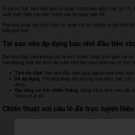
Ví dụ cụ thể: Nếu kết quả kỳ quay trước bao gồm các số 11, 1
suất xuất hiện cao hơn trong các kỳ quay sắp tới.
Phương pháp này dựa trên sự quan sát kỹ lưỡng và ghi nhớ kế
hiệu quả hơn.
Tại sao nên áp dụng bạc nhớ đầu tiên vào
Bạc nhớ đầu câm không chỉ là một chiến thuật đơn giản mà nó 
bạn không phải chỉ dựa vào cảm tính hay may mắn mà có thể tín
Tính ổn định
: Bạc nhớ đầu câm giúp người chơi nhận diện
Dễ áp dụng
: Phương pháp này không quá phức tạp, chỉ c
dụng.
Gia tăng cơ hội chiến thắng
: Bằng cách dựa vào các k
trúng số lô đề.
Chiến thuật soi cầu lô đề trực tuyến hiệu