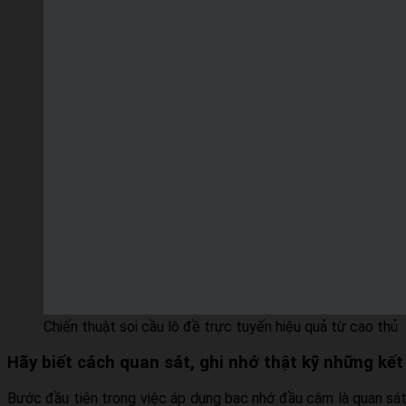
Chiến thuật soi cầu lô đề trực tuyến hiệu quả từ cao thủ
Hãy biết cách quan sát, ghi nhớ thật kỹ những kết
Bước đầu tiên trong việc áp dụng bạc nhớ đầu câm là quan sá