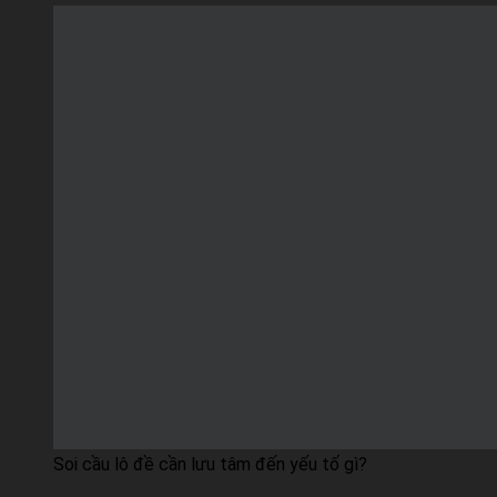
Soi cầu lô đề cần lưu tâm đến yếu tố gì?