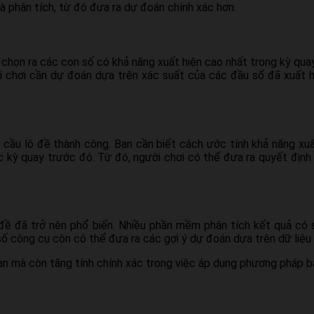
và phân tích, từ đó đưa ra dự đoán chính xác hơn.
là chọn ra các con số có khả năng xuất hiện cao nhất trong kỳ qu
i chơi cần dự đoán dựa trên xác suất của các đầu số đã xuất h
i cầu lô đề thành công. Bạn cần biết cách ước tính khả năng xu
c kỳ quay trước đó. Từ đó, người chơi có thể đưa ra quyết định 
ô đề đã trở nên phổ biến. Nhiều phần mềm phân tích kết quả có 
ố công cụ còn có thể đưa ra các gợi ý dự đoán dựa trên dữ liệu 
gian mà còn tăng tính chính xác trong việc áp dụng phương pháp 