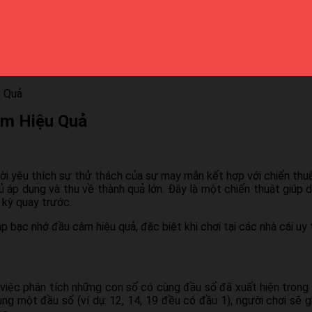
u Quả
âm Hiệu Quả
ười yêu thích sự thử thách của sự may mắn kết hợp với chiến thuậ
ủ áp dụng và thu về thành quả lớn. Đây là một chiến thuật giúp
 kỳ quay trước.
 bạc nhớ đầu câm hiệu quả, đặc biệt khi chơi tại các nhà cái uy
iệc phân tích những con số có cùng đầu số đã xuất hiện trong 
ùng một đầu số (ví dụ: 12, 14, 19 đều có đầu 1), người chơi sẽ 