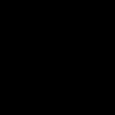
asino #may88_dang_nhap #may_88