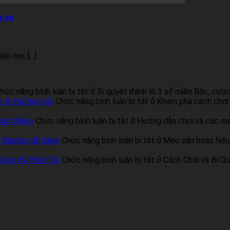
8.ski
 nay, [...]
hức năng bình luận bị tắt
ở Bí quyết đánh lô 3 số miền Bắc, cược
 lô thủ học hỏi
Chức năng bình luận bị tắt
ở Khám phá cách chơi 
uôn thắng
Chức năng bình luận bị tắt
ở Hướng dẫn chơi và các mẹ
n Master dễ dàng
Chức năng bình luận bị tắt
ở Mẹo săn boss hiệu
Cung Hỷ Phát Tài
Chức năng bình luận bị tắt
ở Cách Chơi và Bí Q