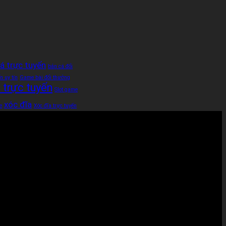
á trực tuyến
bắn cá đổi
n uy tín
Game bài đổi thưởng
 trực tuyến
Slot game
xóc đĩa
e
Xóc đĩa trực tuyến