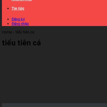
Tin tức
Đăng ký
Đăng nhập
Home
-
tiểu tiên cá
tiểu tiên cá