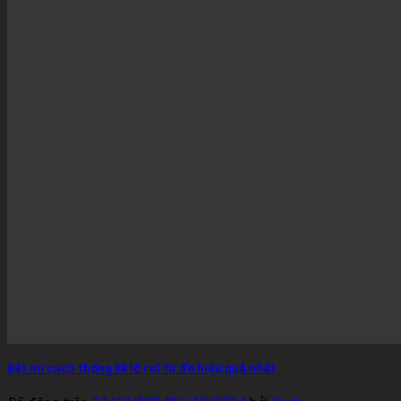
Bật mí cách thống kê lô rơi từ đề hiệu quả nhất