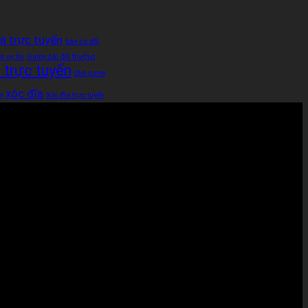
á trực tuyến
bắn cá đổi
n uy tín
Game bài đổi thưởng
 trực tuyến
Slot game
xóc đĩa
e
Xóc đĩa trực tuyến