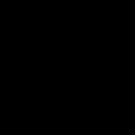
asino #may88_dang_nhap #may_88