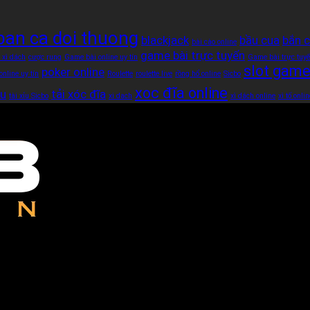
ban ca doi thuong
blackjack
bầu cua
bắn c
bài cào online
game bài trực tuyến
 xì dách
cược rung
Game bài online uy tín
Game bài trực tuyế
slot game
poker online
online uy tín
Roulette
roulette live
rồng hổ online
Sicbo
xoc đĩa online
ỉu
tải xóc đĩa
tài xỉu Sicbo
xi dach
xì dách online
xì tố onlin