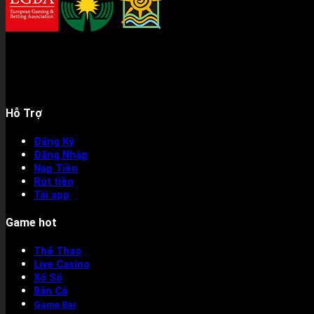
Từ khóa tìm nhiều nhất: #may88 #nha_cai_may88 #may88_c
Hỗ Trợ
Đăng Ký
Đăng Nhập
Nạp Tiền
Rút tiền
Tải app
Game hot
Thể Thao
Live Casino
Xổ Số
Bắn Cá
Game Bài