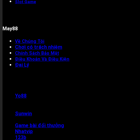
Slot Game
May88
Về Chúng Tôi
Chơi có trách nhiệm
Chính Sách Bảo Mật
Điều Khoản Và Điều Kiện
Đại Lý
Đối tác
789club
Yo88
8live
Debet
Sunwin
Go88
Game bài đổi thưởng
Nhatvip
123b