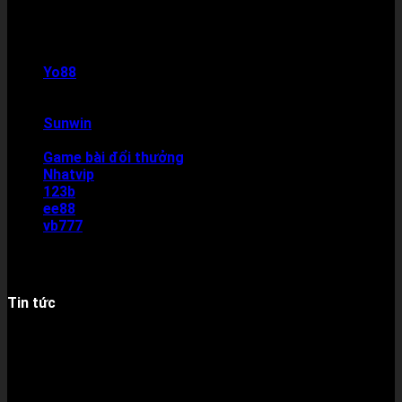
Đối tác
789club
Yo88
8live
Debet
Sunwin
Go88
Game bài đổi thưởng
Nhatvip
123b
ee88
vb777
Tin tức