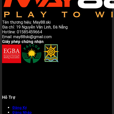
Tên thương hiệu: May88.ski
Địa chỉ: 19 Nguyễn Văn Linh, Đà Nẵng
Hotline:
01585459664
Email:
may88ski@gmail.com
Giấy phép chứng nhận
Từ khóa tìm nhiều nhất: #may88 #nha_cai_may88
#may88_casino #may88_dang_nhap #may_88
Hỗ Trợ
Đăng Ký
Đăng Nhập