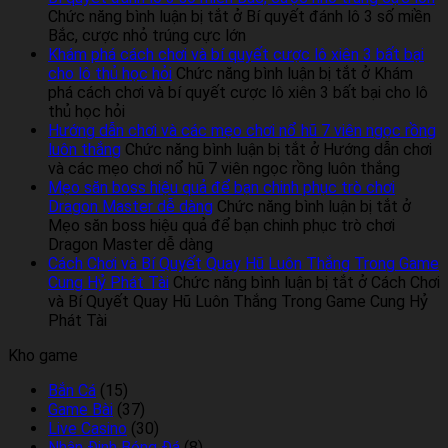
Chức năng bình luận bị tắt
ở Bí quyết đánh lô 3 số miền
Bắc, cược nhỏ trúng cực lớn
Khám phá cách chơi và bí quyết cược lô xiên 3 bất bại
cho lô thủ học hỏi
Chức năng bình luận bị tắt
ở Khám
phá cách chơi và bí quyết cược lô xiên 3 bất bại cho lô
thủ học hỏi
Hướng dẫn chơi và các mẹo chơi nổ hũ 7 viên ngọc rồng
luôn thắng
Chức năng bình luận bị tắt
ở Hướng dẫn chơi
và các mẹo chơi nổ hũ 7 viên ngọc rồng luôn thắng
Mẹo săn boss hiệu quả để bạn chinh phục trò chơi
Dragon Master dễ dàng
Chức năng bình luận bị tắt
ở
Mẹo săn boss hiệu quả để bạn chinh phục trò chơi
Dragon Master dễ dàng
Cách Chơi và Bí Quyết Quay Hũ Luôn Thắng Trong Game
Cung Hỷ Phát Tài
Chức năng bình luận bị tắt
ở Cách Chơi
và Bí Quyết Quay Hũ Luôn Thắng Trong Game Cung Hỷ
Phát Tài
Kho game
Bắn Cá
(15)
Game Bài
(37)
Live Casino
(30)
Nhận Định Bóng Đá
(8)