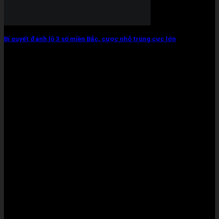
Bí quyết đánh lô 3 số miền Bắc, cược nhỏ trúng cực lớn