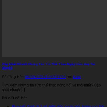
Cập Nhật Nhanh Chóng Các Tin Thể Thao Ngày Hôm Nay Tại
May88
Đã đăng trên
05/09/2024
14/09/2024
bởi
Karik
Tìm kiếm những tin tức thể thao nóng hổi và mới nhất? Cập
nhật nhanh [...]
Bài viết nổi bật
Bí quyết đánh lô 3 số miền Bắc, cược nhỏ trúng cực lớn