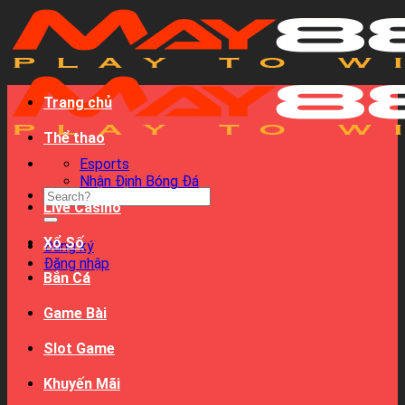
Trang chủ
Thể thao
Esports
Nhận Định Bóng Đá
Live Casino
Xổ Số
Đăng ký
Đăng nhập
Bắn Cá
Game Bài
Slot Game
Khuyến Mãi