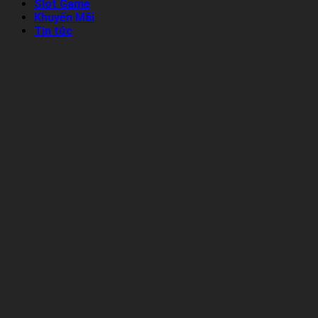
Slot Game
Khuyến Mãi
Tin tức