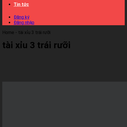
Tin tức
Đăng ký
Đăng nhập
Home
-
tài xỉu 3 trái rưỡi
tài xỉu 3 trái rưỡi