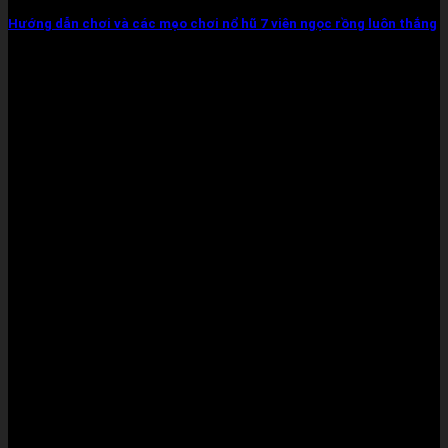
Hướng dẫn chơi và các mẹo chơi nổ hũ 7 viên ngọc rồng luôn thắng