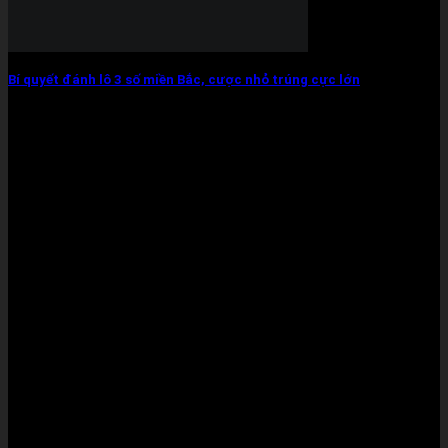
Bí quyết đánh lô 3 số miền Bắc, cược nhỏ trúng cực lớn