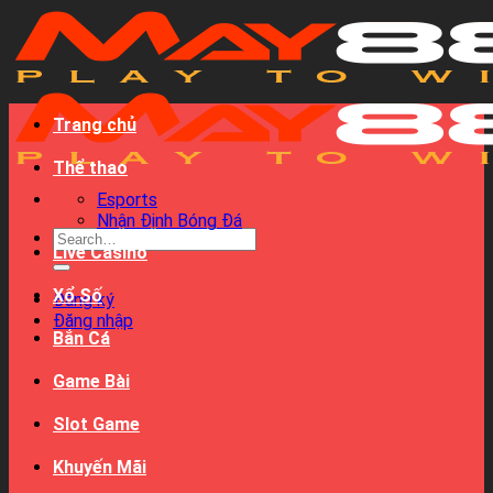
Trang chủ
Thể thao
Esports
Nhận Định Bóng Đá
Live Casino
Xổ Số
Đăng ký
Đăng nhập
Bắn Cá
Game Bài
Slot Game
Khuyến Mãi