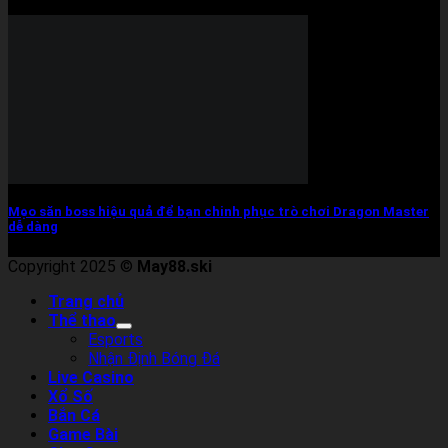
Mẹo săn boss hiệu quả để bạn chinh phục trò chơi Dragon Master
dễ dàng
Copyright 2025 ©
May88.ski
Trang chủ
Thể thao
Esports
Nhận Định Bóng Đá
Live Casino
Xổ Số
Bắn Cá
Game Bài