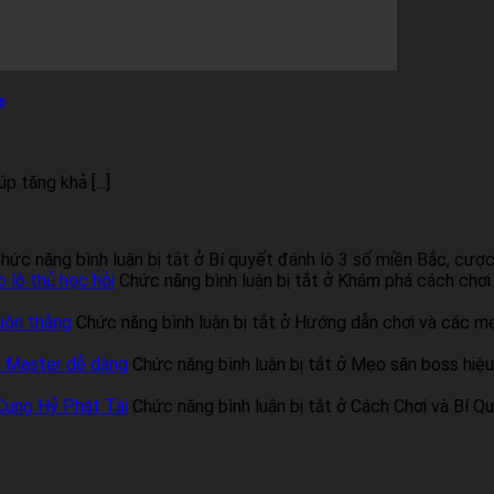
s
 tăng khả [...]
hức năng bình luận bị tắt
ở Bí quyết đánh lô 3 số miền Bắc, cược
 lô thủ học hỏi
Chức năng bình luận bị tắt
ở Khám phá cách chơi 
uôn thắng
Chức năng bình luận bị tắt
ở Hướng dẫn chơi và các mẹ
n Master dễ dàng
Chức năng bình luận bị tắt
ở Mẹo săn boss hiệu
Cung Hỷ Phát Tài
Chức năng bình luận bị tắt
ở Cách Chơi và Bí Q