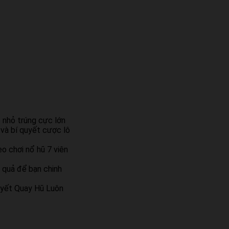
 nhỏ trúng cực lớn
và bí quyết cược lô
o chơi nổ hũ 7 viên
 quả để bạn chinh
uyết Quay Hũ Luôn