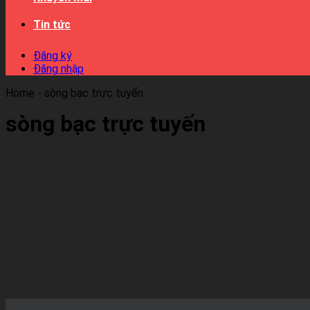
Tin tức
Đăng ký
Đăng nhập
Home
-
sòng bạc trực tuyến
sòng bạc trực tuyến