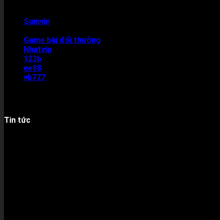
8live
Debet
Sunwin
Go88
Game bài đổi thưởng
Nhatvip
123b
ee88
vb777
Tin tức