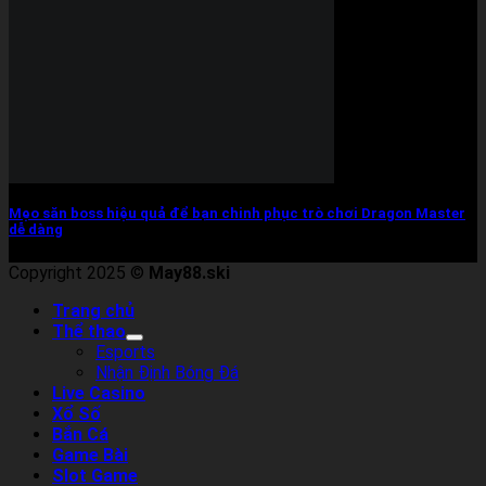
Mẹo săn boss hiệu quả để bạn chinh phục trò chơi Dragon Master
dễ dàng
Copyright 2025 ©
May88.ski
Trang chủ
Thể thao
Esports
Nhận Định Bóng Đá
Live Casino
Xổ Số
Bắn Cá
Game Bài
Slot Game