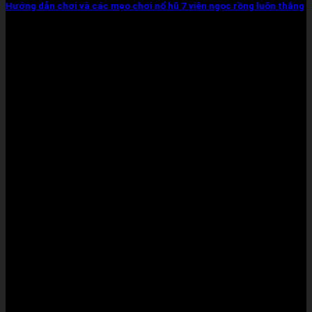
Hướng dẫn chơi và các mẹo chơi nổ hũ 7 viên ngọc rồng luôn thắng