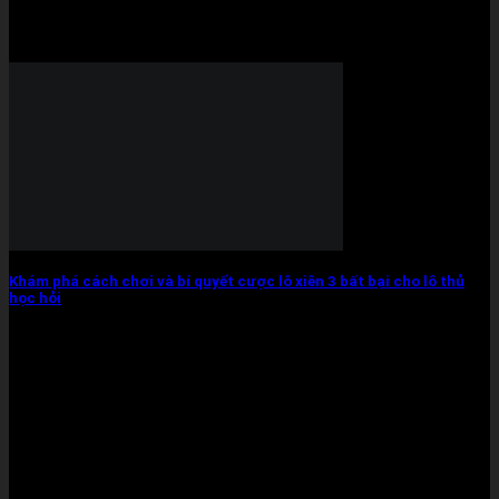
Khám phá cách chơi và bí quyết cược lô xiên 3 bất bại cho lô thủ
học hỏi