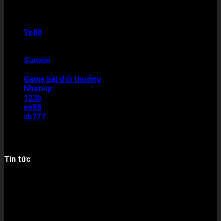
Đối tác
789club
Yo88
8live
Debet
Sunwin
Go88
Game bài đổi thưởng
Nhatvip
123b
ee88
vb777
Tin tức