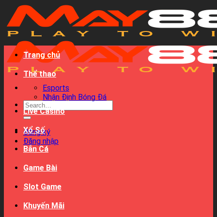
Trang chủ
Thể thao
Esports
Nhận Định Bóng Đá
Live Casino
Xổ Số
Đăng ký
Đăng nhập
Bắn Cá
Game Bài
Slot Game
Khuyến Mãi