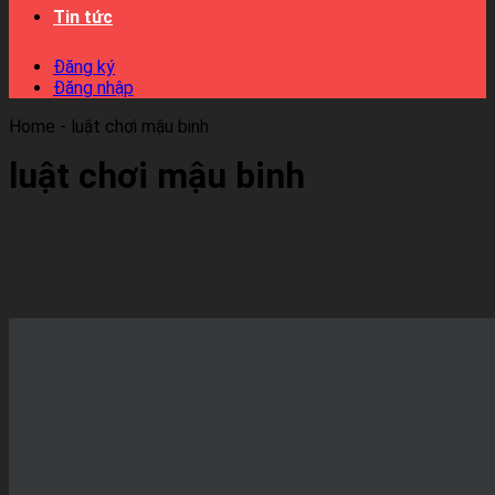
Tin tức
Đăng ký
Đăng nhập
Home
-
luật chơi mậu binh
luật chơi mậu binh