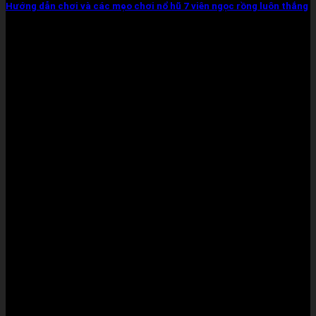
Hướng dẫn chơi và các mẹo chơi nổ hũ 7 viên ngọc rồng luôn thắng