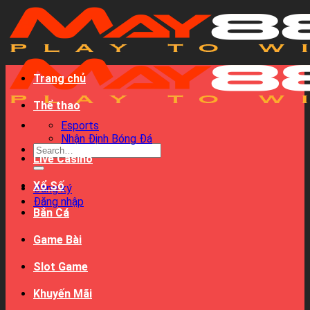
Trang chủ
Thể thao
Esports
Nhận Định Bóng Đá
Live Casino
Xổ Số
Đăng ký
Đăng nhập
Bắn Cá
Game Bài
Slot Game
Khuyến Mãi