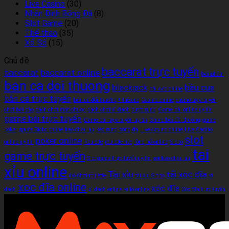
Live Casino
(30)
Nhận Định Bóng Đá
(8)
Slot Game
(20)
Thể thao
(35)
Xổ Số
(15)
Chủ đề
baccarat trực tuyến
baccarat
baccarat online
bai phỏm
ban ca doi thuong
blackjack
bầu cua
bài cào online
bắn cá trực tuyến
bắn cá đổi thưởng+ thẻ cào
Casino online
casino trực tuyến
chơi bài cào
cách chơi mạt chược
cách chơi xì dách
cược rung
Game bài online uy tín
game bài trực tuyến
Game bài trực tuyến uy tín
Game bài đổi thưởng
game
poker
game Sicbo online
keo chau au
kèo rung bóng đá
Live casino online
Live Casino
slot
poker online
online uy tín
Roulette
roulette live
rồng hổ online
Sicbo
tai
game trực tuyến
Slot game trực tuyến uy tín
soi kèo châu âu
xỉu online
Tài xỉu
tải xóc đĩa
trò chơi roulette
tài xỉu Sicbo
xi
xoc đĩa online
xóc đĩa
dach
xì dách online
xì tố online
Xóc đĩa trực tuyến