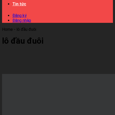
Tin tức
Đăng ký
Đăng nhập
Home
-
lô đầu đuôi
lô đầu đuôi