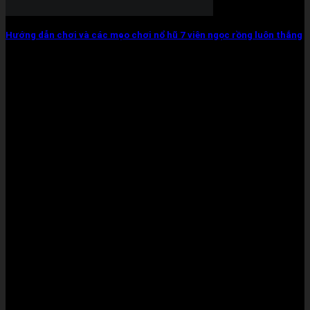
Hướng dẫn chơi và các mẹo chơi nổ hũ 7 viên ngọc rồng luôn thắng