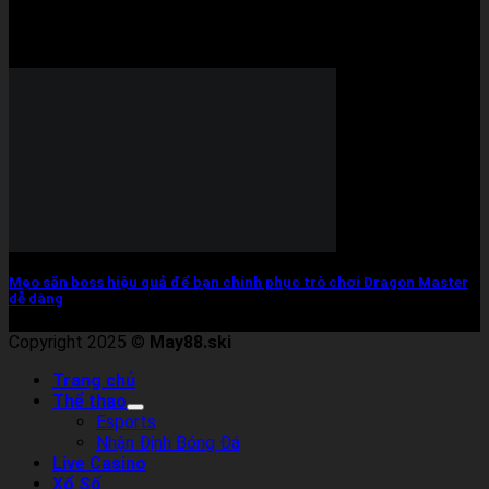
Mẹo săn boss hiệu quả để bạn chinh phục trò chơi Dragon Master
dễ dàng
Copyright 2025 ©
May88.ski
Trang chủ
Thể thao
Esports
Nhận Định Bóng Đá
Live Casino
Xổ Số