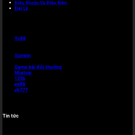
Điều Khoản Và Điều Kiện
Đại Lý
Đối tác
789club
Yo88
8live
Debet
Sunwin
Go88
Game bài đổi thưởng
Nhatvip
123b
ee88
vb777
Tin tức