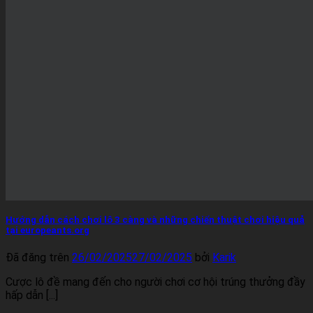
Hướng dẫn cách chơi lô 3 càng và những chiến thuật chơi hiệu quả
tại europeants.org
Đã đăng trên
26/02/2025
27/02/2025
bởi
Karik
Cược lô đề mang đến cho người chơi cơ hội trúng thưởng đầy
hấp dẫn [...]