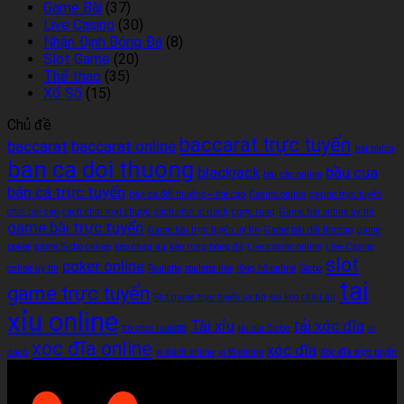
Game Bài
(37)
Live Casino
(30)
Nhận Định Bóng Đá
(8)
Slot Game
(20)
Thể thao
(35)
Xổ Số
(15)
Chủ đề
baccarat trực tuyến
baccarat
baccarat online
bai phỏm
ban ca doi thuong
blackjack
bầu cua
bài cào online
bắn cá trực tuyến
bắn cá đổi thưởng+ thẻ cào
Casino online
casino trực tuyến
chơi bài cào
cách chơi mạt chược
cách chơi xì dách
cược rung
Game bài online uy tín
game bài trực tuyến
Game bài trực tuyến uy tín
Game bài đổi thưởng
game
poker
game Sicbo online
keo chau au
kèo rung bóng đá
Live casino online
Live Casino
slot
poker online
online uy tín
Roulette
roulette live
rồng hổ online
Sicbo
tai
game trực tuyến
Slot game trực tuyến uy tín
soi kèo châu âu
xỉu online
Tài xỉu
tải xóc đĩa
trò chơi roulette
tài xỉu Sicbo
xi
xoc đĩa online
xóc đĩa
dach
xì dách online
xì tố online
Xóc đĩa trực tuyến