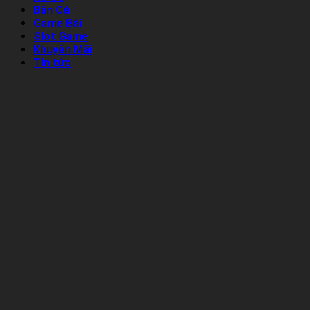
Bắn Cá
Game Bài
Slot Game
Khuyến Mãi
Tin tức