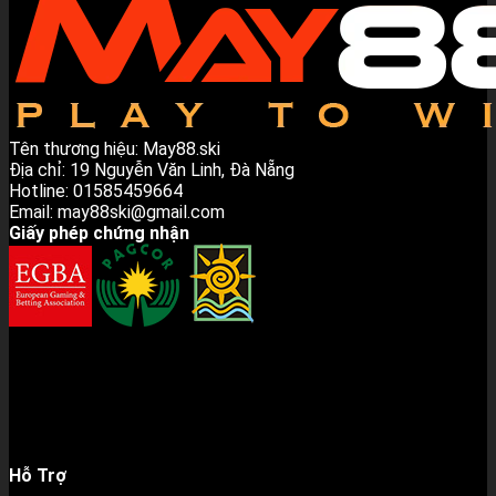
Tên thương hiệu: May88.ski
Địa chỉ: 19 Nguyễn Văn Linh, Đà Nẵng
Hotline:
01585459664
Email:
may88ski@gmail.com
Giấy phép chứng nhận
Từ khóa tìm nhiều nhất: #may88 #nha_cai_may88
#may88_casino #may88_dang_nhap #may_88
Hỗ Trợ