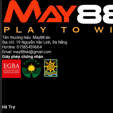
Tên thương hiệu: May88.ski
Địa chỉ: 19 Nguyễn Văn Linh, Đà Nẵng
Hotline:
01585459664
Email:
may88ski@gmail.com
Giấy phép chứng nhận
Từ khóa tìm nhiều nhất: #may88 #nha_cai_may88 #may88_c
Hỗ Trợ