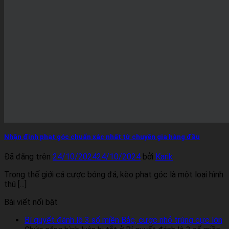
Nhận định phạt góc chuẩn xác nhất từ chuyên gia hàng đầu
Đã đăng trên
24/10/2024
24/10/2024
bởi
Karik
Trong thế giới cá cược bóng đá, kèo phạt góc là một loại hình
thú [...]
Bài viết nổi bật
Bí quyết đánh lô 3 số miền Bắc, cược nhỏ trúng cực lớn