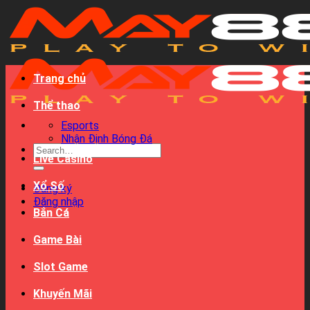
Trang chủ
Thể thao
Esports
Nhận Định Bóng Đá
Live Casino
Xổ Số
Đăng ký
Đăng nhập
Bắn Cá
Game Bài
Slot Game
Khuyến Mãi