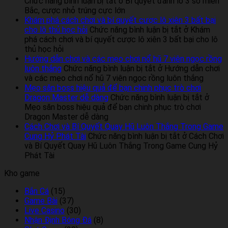
Chức năng bình luận bị tắt
ở Bí quyết đánh lô 3 số miền
Bắc, cược nhỏ trúng cực lớn
Khám phá cách chơi và bí quyết cược lô xiên 3 bất bại
cho lô thủ học hỏi
Chức năng bình luận bị tắt
ở Khám
phá cách chơi và bí quyết cược lô xiên 3 bất bại cho lô
thủ học hỏi
Hướng dẫn chơi và các mẹo chơi nổ hũ 7 viên ngọc rồng
luôn thắng
Chức năng bình luận bị tắt
ở Hướng dẫn chơi
và các mẹo chơi nổ hũ 7 viên ngọc rồng luôn thắng
Mẹo săn boss hiệu quả để bạn chinh phục trò chơi
Dragon Master dễ dàng
Chức năng bình luận bị tắt
ở
Mẹo săn boss hiệu quả để bạn chinh phục trò chơi
Dragon Master dễ dàng
Cách Chơi và Bí Quyết Quay Hũ Luôn Thắng Trong Game
Cung Hỷ Phát Tài
Chức năng bình luận bị tắt
ở Cách Chơi
và Bí Quyết Quay Hũ Luôn Thắng Trong Game Cung Hỷ
Phát Tài
Kho game
Bắn Cá
(15)
Game Bài
(37)
Live Casino
(30)
Nhận Định Bóng Đá
(8)