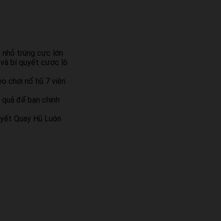
 nhỏ trúng cực lớn
và bí quyết cược lô
o chơi nổ hũ 7 viên
 quả để bạn chinh
uyết Quay Hũ Luôn