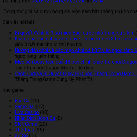
Đã đăng trên
05/09/2024
14/09/2024
bởi
Karik
Trong thế giới cá cược bóng đá, việc nắm bắt thông tin kèo nhà cá
Bài viết nổi bật
Bí quyết đánh lô 3 số miền Bắc, cược nhỏ trúng cực lớn
C
Khám phá cách chơi và bí quyết cược lô xiên 3 bất bại cho
xiên 3 bất bại cho lô thủ học hỏi
Hướng dẫn chơi và các mẹo chơi nổ hũ 7 viên ngọc rồng l
ngọc rồng luôn thắng
Mẹo săn boss hiệu quả để bạn chinh phục trò chơi Drago
phục trò chơi Dragon Master dễ dàng
Cách Chơi và Bí Quyết Quay Hũ Luôn Thắng Trong Game 
Thắng Trong Game Cung Hỷ Phát Tài
Kho game
Bắn Cá
(15)
Game Bài
(37)
Live Casino
(30)
Nhận Định Bóng Đá
(8)
Slot Game
(20)
Thể thao
(35)
Xổ Số
(15)