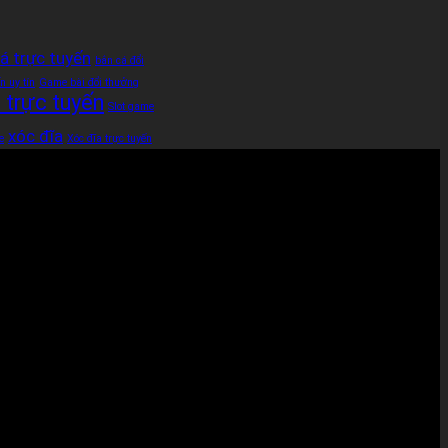
á trực tuyến
bắn cá đổi
n uy tín
Game bài đổi thưởng
 trực tuyến
Slot game
xóc đĩa
e
Xóc đĩa trực tuyến