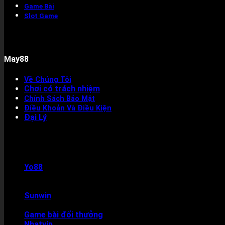
Game Bài
Slot Game
May88
Về Chúng Tôi
Chơi có trách nhiệm
Chính Sách Bảo Mật
Điều Khoản Và Điều Kiện
Đại Lý
Đối tác
789club
Yo88
8live
Debet
Sunwin
Go88
Game bài đổi thưởng
Nhatvip