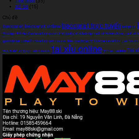
Thể thao
(35)
Xổ Số
(15)
Chủ đề
baccarat trực tuyến
baccarat
baccarat online
bai phỏm
thưởng+ thẻ cào
Casino online
casino trực tuyến
chơi bài cào
cách chơi mạt chược
cách chơi
game poker
game Sicbo online
keo chau au
kèo rung bóng đá
Live casino online
Live Casino 
tai xỉu online
Tài x
trực tuyến uy tín
soi kèo châu âu
trò chơi roulette
Tên thương hiệu: May88.ski
Địa chỉ: 19 Nguyễn Văn Linh, Đà Nẵng
Hotline:
01585459664
Email:
may88ski@gmail.com
Giấy phép chứng nhận