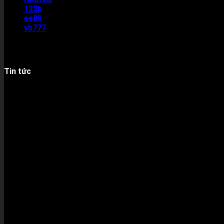
123b
ee88
vb777
Tin tức