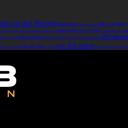
ban ca doi thuong
blackjack
bầu cua
bắn c
bài cào online
game bài trực tuyến
 xì dách
cược rung
Game bài online uy tín
Game bài trực tuyế
slot game
poker online
online uy tín
Roulette
roulette live
rồng hổ online
Sicbo
xoc đĩa online
ỉu
tải xóc đĩa
tài xỉu Sicbo
xi dach
xì dách online
xì tố onlin