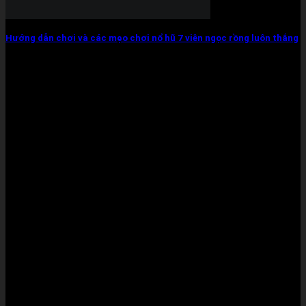
Hướng dẫn chơi và các mẹo chơi nổ hũ 7 viên ngọc rồng luôn thắng