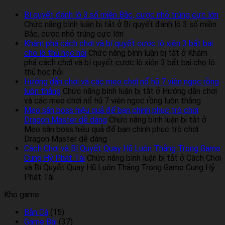
Bí quyết đánh lô 3 số miền Bắc, cược nhỏ trúng cực lớn
Chức năng bình luận bị tắt
ở Bí quyết đánh lô 3 số miền
Bắc, cược nhỏ trúng cực lớn
Khám phá cách chơi và bí quyết cược lô xiên 3 bất bại
cho lô thủ học hỏi
Chức năng bình luận bị tắt
ở Khám
phá cách chơi và bí quyết cược lô xiên 3 bất bại cho lô
thủ học hỏi
Hướng dẫn chơi và các mẹo chơi nổ hũ 7 viên ngọc rồng
luôn thắng
Chức năng bình luận bị tắt
ở Hướng dẫn chơi
và các mẹo chơi nổ hũ 7 viên ngọc rồng luôn thắng
Mẹo săn boss hiệu quả để bạn chinh phục trò chơi
Dragon Master dễ dàng
Chức năng bình luận bị tắt
ở
Mẹo săn boss hiệu quả để bạn chinh phục trò chơi
Dragon Master dễ dàng
Cách Chơi và Bí Quyết Quay Hũ Luôn Thắng Trong Game
Cung Hỷ Phát Tài
Chức năng bình luận bị tắt
ở Cách Chơi
và Bí Quyết Quay Hũ Luôn Thắng Trong Game Cung Hỷ
Phát Tài
Kho game
Bắn Cá
(15)
Game Bài
(37)