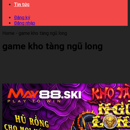
Tin tức
Đăng ký
Đăng nhập
Home
-
game kho tàng ngũ long
game kho tàng ngũ long