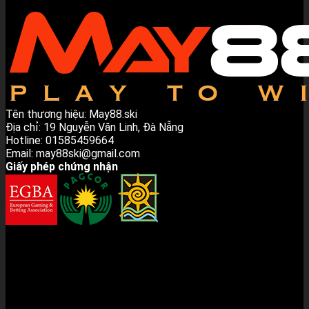
Tên thương hiệu: May88.ski
Địa chỉ: 19 Nguyễn Văn Linh, Đà Nẵng
Hotline:
01585459664
Email:
may88ski@gmail.com
Giấy phép chứng nhận
Từ khóa tìm nhiều nhất: #may88 #nha_cai_may88
#may88_casino #may88_dang_nhap #may_88