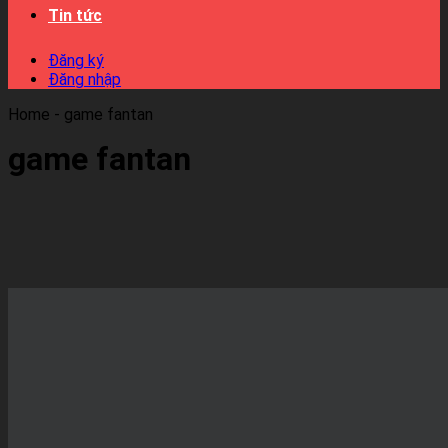
Tin tức
Đăng ký
Đăng nhập
Home
-
game fantan
game fantan