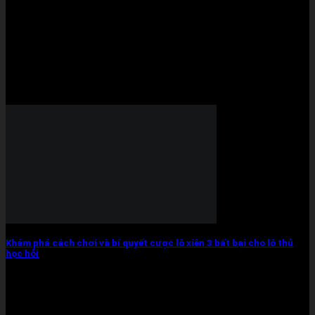
Khám phá cách chơi và bí quyết cược lô xiên 3 bất bại cho lô thủ
học hỏi