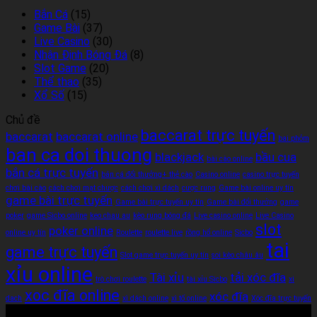
Bắn Cá
(15)
Game Bài
(37)
Live Casino
(30)
Nhận Định Bóng Đá
(8)
Slot Game
(20)
Thể thao
(35)
Xổ Số
(15)
Chủ đề
baccarat trực tuyến
baccarat
baccarat online
bai phỏm
ban ca doi thuong
blackjack
bầu cua
bài cào online
bắn cá trực tuyến
bắn cá đổi thưởng+ thẻ cào
Casino online
casino trực tuyến
chơi bài cào
cách chơi mạt chược
cách chơi xì dách
cược rung
Game bài online uy tín
game bài trực tuyến
Game bài trực tuyến uy tín
Game bài đổi thưởng
game
poker
game Sicbo online
keo chau au
kèo rung bóng đá
Live casino online
Live Casino
slot
poker online
online uy tín
Roulette
roulette live
rồng hổ online
Sicbo
tai
game trực tuyến
Slot game trực tuyến uy tín
soi kèo châu âu
xỉu online
Tài xỉu
tải xóc đĩa
trò chơi roulette
tài xỉu Sicbo
xi
xoc đĩa online
xóc đĩa
dach
xì dách online
xì tố online
Xóc đĩa trực tuyến