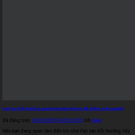
Fan tan đổi thưởng game hấp dẫn dễ chơi dễ thắng trên may88
Đã đăng trên
10/02/2025
10/02/2025
bởi
Karik
Nếu bạn đang quan tâm đến trò chơi Fan tan đổi thưởng, hãy