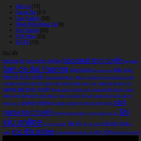
Bắn Cá
(15)
Game Bài
(37)
Live Casino
(30)
Nhận Định Bóng Đá
(8)
Slot Game
(20)
Thể thao
(35)
Xổ Số
(15)
Chủ đề
baccarat trực tuyến
baccarat
baccarat online
bai phỏm
ban ca doi thuong
blackjack
bầu cua
bài cào online
bắn cá trực tuyến
bắn cá đổi thưởng+ thẻ cào
Casino online
casino trực tuyến
chơi bài cào
cách chơi mạt chược
cách chơi xì dách
cược rung
Game bài online uy tín
game bài trực tuyến
Game bài trực tuyến uy tín
Game bài đổi thưởng
game
poker
game Sicbo online
keo chau au
kèo rung bóng đá
Live casino online
Live Casino
slot
poker online
online uy tín
Roulette
roulette live
rồng hổ online
Sicbo
tai
game trực tuyến
Slot game trực tuyến uy tín
soi kèo châu âu
xỉu online
Tài xỉu
tải xóc đĩa
trò chơi roulette
tài xỉu Sicbo
xi
xoc đĩa online
xóc đĩa
dach
xì dách online
xì tố online
Xóc đĩa trực tuyến