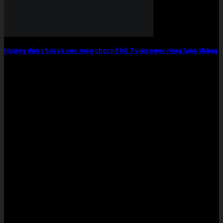
Hướng dẫn chơi và các mẹo chơi nổ hũ 7 viên ngọc rồng luôn thắng