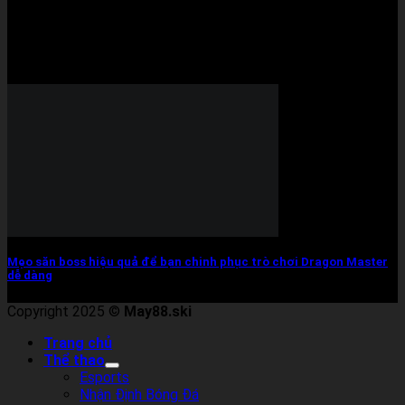
Mẹo săn boss hiệu quả để bạn chinh phục trò chơi Dragon Master
dễ dàng
Copyright 2025 ©
May88.ski
Trang chủ
Thể thao
Esports
Nhận Định Bóng Đá