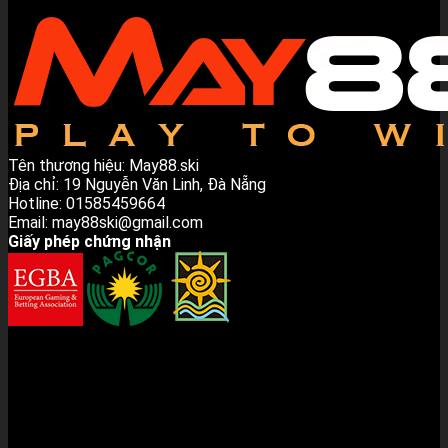
Tên thương hiệu: May88.ski
Địa chỉ: 19 Nguyễn Văn Linh, Đà Nẵng
Hotline:
01585459664
Email:
may88ski@gmail.com
Giấy phép chứng nhận
Từ khóa tìm nhiều nhất: #may88 #nha_cai_may88
#may88_casino #may88_dang_nhap #may_88