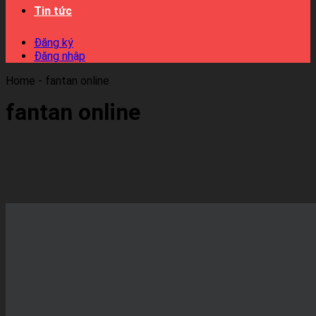
Tin tức
Đăng ký
Đăng nhập
Home
-
fantan online
fantan online