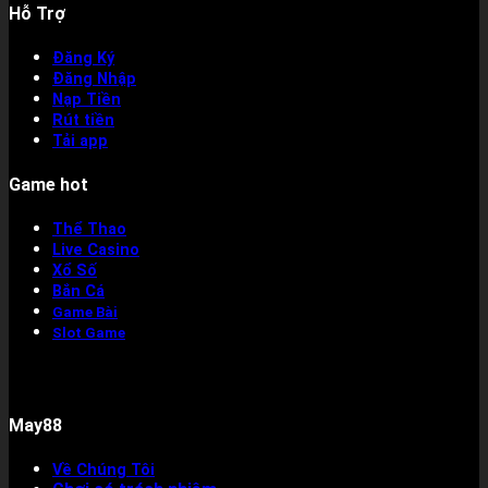
Hỗ Trợ
Đăng Ký
Đăng Nhập
Nạp Tiền
Rút tiền
Tải app
Game hot
Thể Thao
Live Casino
Xổ Số
Bắn Cá
Game Bài
Slot Game
May88
Về Chúng Tôi