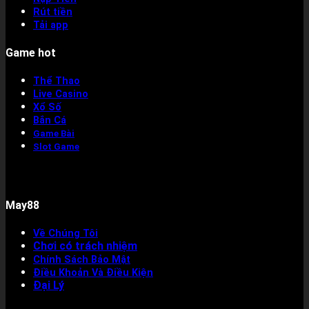
Rút tiền
Tải app
Game hot
Thể Thao
Live Casino
Xổ Số
Bắn Cá
Game Bài
Slot Game
May88
Về Chúng Tôi
Chơi có trách nhiệm
Chính Sách Bảo Mật
Điều Khoản Và Điều Kiện
Đại Lý