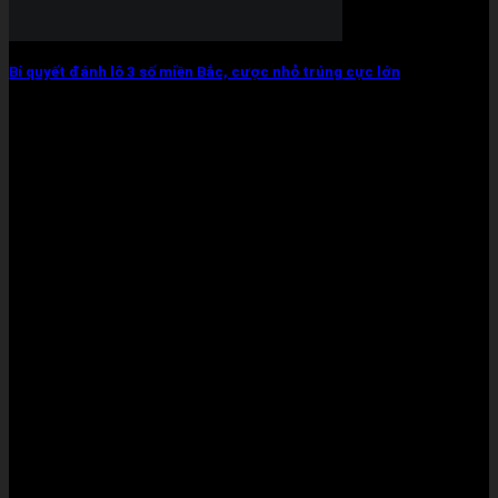
Bí quyết đánh lô 3 số miền Bắc, cược nhỏ trúng cực lớn