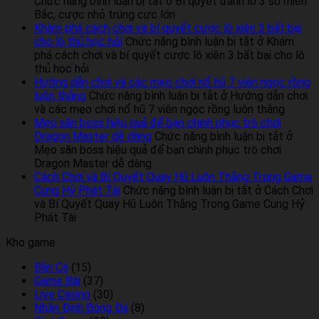
Chức năng bình luận bị tắt
ở Bí quyết đánh lô 3 số miền
Bắc, cược nhỏ trúng cực lớn
Khám phá cách chơi và bí quyết cược lô xiên 3 bất bại
cho lô thủ học hỏi
Chức năng bình luận bị tắt
ở Khám
phá cách chơi và bí quyết cược lô xiên 3 bất bại cho lô
thủ học hỏi
Hướng dẫn chơi và các mẹo chơi nổ hũ 7 viên ngọc rồng
luôn thắng
Chức năng bình luận bị tắt
ở Hướng dẫn chơi
và các mẹo chơi nổ hũ 7 viên ngọc rồng luôn thắng
Mẹo săn boss hiệu quả để bạn chinh phục trò chơi
Dragon Master dễ dàng
Chức năng bình luận bị tắt
ở
Mẹo săn boss hiệu quả để bạn chinh phục trò chơi
Dragon Master dễ dàng
Cách Chơi và Bí Quyết Quay Hũ Luôn Thắng Trong Game
Cung Hỷ Phát Tài
Chức năng bình luận bị tắt
ở Cách Chơi
và Bí Quyết Quay Hũ Luôn Thắng Trong Game Cung Hỷ
Phát Tài
Kho game
Bắn Cá
(15)
Game Bài
(37)
Live Casino
(30)
Nhận Định Bóng Đá
(8)