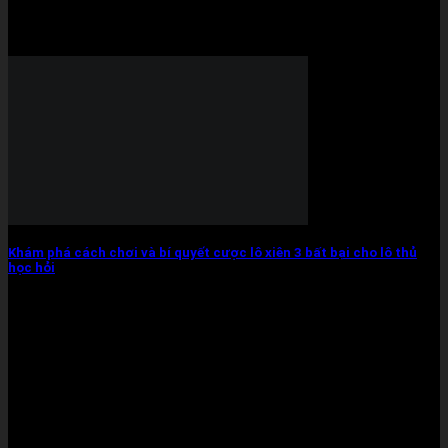
Khám phá cách chơi và bí quyết cược lô xiên 3 bất bại cho lô thủ
học hỏi