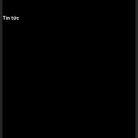
Tin tức