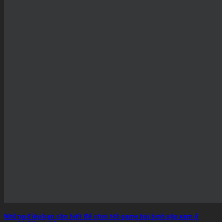
Những điều bạn cần biết để chơi tốt game bài binh xập xám ở