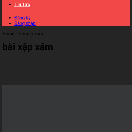
Tin tức
Đăng ký
Đăng nhập
Home
-
bài xập xám
bài xập xám