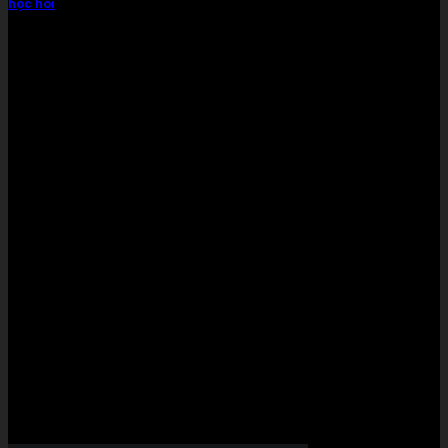
học hỏi