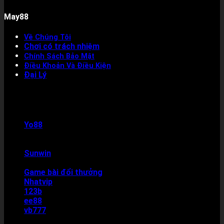
May88
Về Chúng Tôi
Chơi có trách nhiệm
Chính Sách Bảo Mật
Điều Khoản Và Điều Kiện
Đại Lý
Đối tác
789club
Yo88
8live
Debet
Sunwin
Go88
Game bài đổi thưởng
Nhatvip
123b
ee88
vb777