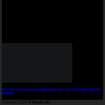
Mẹo săn boss hiệu quả để bạn chinh phục trò chơi Dragon Master
dễ dàng
Copyright 2025 ©
May88.ski