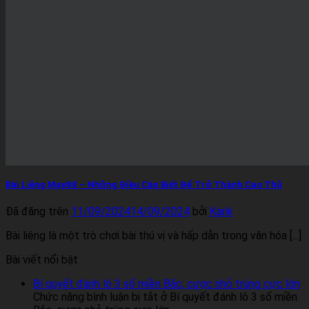
Bài Liêng May88 – Những Điều Cần Biết Để Trở Thành Cao Thủ
Đã đăng trên
11/09/2024
14/09/2024
bởi
Karik
Bài liêng là một trò chơi bài thú vị và hấp dẫn trong văn hóa [...]
Bài viết nổi bật
Bí quyết đánh lô 3 số miền Bắc, cược nhỏ trúng cực lớn
Chức năng bình luận bị tắt
ở Bí quyết đánh lô 3 số miền