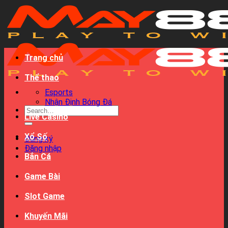
Trang chủ
Thể thao
Esports
Nhận Định Bóng Đá
Live Casino
Xổ Số
Đăng ký
Đăng nhập
Bắn Cá
Game Bài
Slot Game
Khuyến Mãi