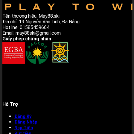
Tên thương hiệu: May88.ski
Địa chỉ: 19 Nguyễn Văn Linh, Đà Nẵng
Hotline:
01585459664
Email:
may88ski@gmail.com
Giấy phép chứng nhận
Từ khóa tìm nhiều nhất: #may88 #nha_cai_may88
#may88_casino #may88_dang_nhap #may_88
Hỗ Trợ
Đăng Ký
Đăng Nhập
Nạp Tiền
Rút tiền