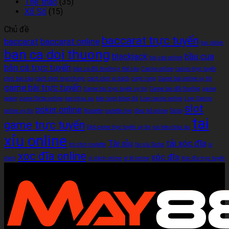
Thể thao
(35)
Xổ Số
(15)
Chủ đề
baccarat trực tuyến
baccarat
baccarat online
bai phỏm
ban ca doi thuong
blackjack
bầu cua
bài cào online
bắn cá trực tuyến
bắn cá đổi thưởng+ thẻ cào
Casino online
casino trực tuyến
chơi bài cào
cách chơi mạt chược
cách chơi xì dách
cược rung
Game bài online uy tín
game bài trực tuyến
Game bài trực tuyến uy tín
Game bài đổi thưởng
game
poker
game Sicbo online
keo chau au
kèo rung bóng đá
Live casino online
Live Casino
slot
poker online
online uy tín
Roulette
roulette live
rồng hổ online
Sicbo
tai
game trực tuyến
Slot game trực tuyến uy tín
soi kèo châu âu
xỉu online
Tài xỉu
tải xóc đĩa
trò chơi roulette
tài xỉu Sicbo
xi
xoc đĩa online
xóc đĩa
dach
xì dách online
xì tố online
Xóc đĩa trực tuyến