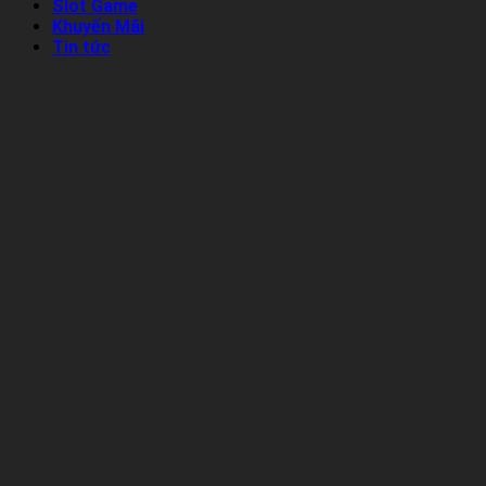
Slot Game
Khuyến Mãi
Tin tức