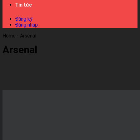
Tin tức
Đăng ký
Đăng nhập
Home
-
Arsenal
Arsenal