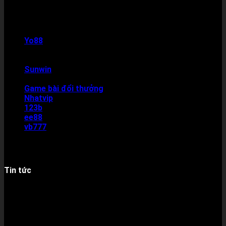
Đối tác
789club
Yo88
8live
Debet
Sunwin
Go88
Game bài đổi thưởng
Nhatvip
123b
ee88
vb777
Tin tức