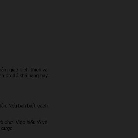
cảm giác kích thích và
ình có đủ khả năng hay
dẫn. Nếu bạn biết cách
 chơi. Việc hiểu rõ về
n cược.