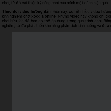
chơi, từ đó cải thiện kỹ năng chơi của mình một cách hiệu quả.
Theo dõi video hướng dẫn
: Hiện nay, có rất nhiều video hư
kinh nghiệm chơi
xocdia online
. Những video này không chỉ đơ
chơi hữu ích để bạn có thể áp dụng trong quá trình chơi. Bằn
nghiệm, từ đó phát triển khả năng phân tích tình huống và đưa r