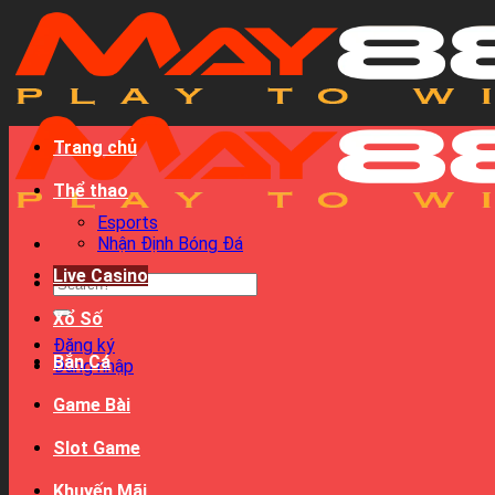
Trang chủ
Thể thao
Esports
Nhận Định Bóng Đá
Live Casino
Xổ Số
Đăng ký
Bắn Cá
Đăng nhập
Game Bài
Slot Game
Khuyến Mãi