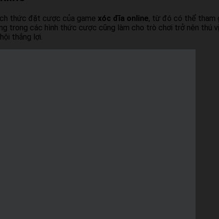
cách thức đặt cược của game
xóc đĩa online
, từ đó có thể tham
ng trong các hình thức cược cũng làm cho trò chơi trở nên thú vị
ội thắng lợi.