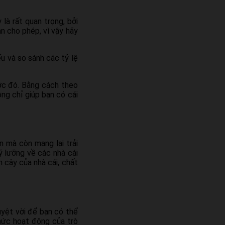
 là rất quan trọng, bởi
an cho phép, vì vậy hãy
u và so sánh các tỷ lệ
ước đó. Bằng cách theo
ng chỉ giúp bạn có cái
n mà còn mang lại trải
ỹ lưỡng về các nhà cái
 cậy của nhà cái, chất
uyệt vời để bạn có thể
hức hoạt động của trò