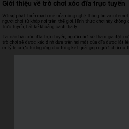
Giới thiệu về trò chơi xóc đĩa trực tuyến
Với sự phát triển mạnh mẽ của công nghệ thông tin và internet
người chơi từ khắp nơi trên thế giới. Hình thức chơi này không 
trực tuyến, bất kể khoảng cách địa lý.
Tại các bàn xóc đĩa trực tuyến, người chơi sẽ tham gia đặt c
trò chơi sẽ được xác định dựa trên hai mặt của đĩa được lật lê
ra tỷ lệ cược tương ứng cho từng kết quả, giúp người chơi có t