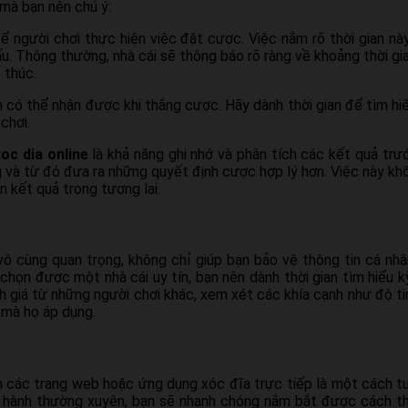
mà bạn nên chú ý:
để người chơi thực hiện việc đặt cược. Việc nắm rõ thời gian này
ấu. Thông thường, nhà cái sẽ thông báo rõ ràng về khoảng thời gi
 thúc.
n có thể nhận được khi thắng cược. Hãy dành thời gian để tìm hiể
chơi.
xoc dia online
là khả năng ghi nhớ và phân tích các kết quả tr
 và từ đó đưa ra những quyết định cược hợp lý hơn. Việc này khô
 kết quả trong tương lai.
ô cùng quan trọng, không chỉ giúp bạn bảo vệ thông tin cá nhâ
họn được một nhà cái uy tín, bạn nên dành thời gian tìm hiểu k
h giá từ những người chơi khác, xem xét các khía cạnh như độ tin
 mà họ áp dụng.
ên các trang web hoặc ứng dụng xóc đĩa trực tiếp là một cách t
hực hành thường xuyên, bạn sẽ nhanh chóng nắm bắt được cách t