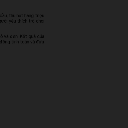
ầu, thu hút hàng triệu
gười yêu thích trò chơi
đỏ và đen. Kết quả của
ự động tính toán và đưa