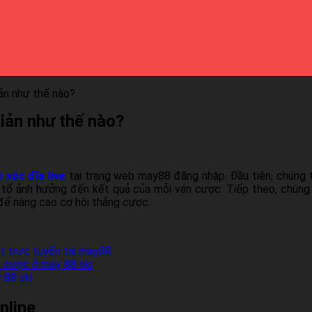
iản như thế nào?
giản như thế nào?
i xóc đĩa live
tại trang web may88 đăng nhập. Đầu tiên, chúng t
 tố ảnh hưởng đến kết quả của mỗi ván cược. Tiếp theo, chúng 
 để nâng cao cơ hội thắng cược.
t trực tuyến tại may88
 cược ở may 88 ski
 88 ski
nline