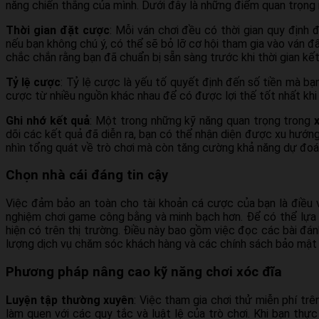
năng chiến thắng của mình. Dưới đây là những điểm quan trọng 
Thời gian đặt cược
: Mỗi ván chơi đều có thời gian quy định 
nếu bạn không chú ý, có thể sẽ bỏ lỡ cơ hội tham gia vào ván đ
chắc chắn rằng bạn đã chuẩn bị sẵn sàng trước khi thời gian kết
Tỷ lệ cược
: Tỷ lệ cược là yếu tố quyết định đến số tiền mà bạ
cược từ nhiều nguồn khác nhau để có được lợi thế tốt nhất khi 
Ghi nhớ kết quả
: Một trong những kỹ năng quan trọng trong
dõi các kết quả đã diễn ra, bạn có thể nhận diện được xu hướng
nhìn tổng quát về trò chơi mà còn tăng cường khả năng dự đoán
Chọn nhà cái đáng tin cậy
Việc đảm bảo an toàn cho tài khoản cá cược của bạn là điều v
nghiệm chơi game công bằng và minh bạch hơn. Để có thể lựa c
hiện có trên thị trường. Điều này bao gồm việc đọc các bài đán
lượng dịch vụ chăm sóc khách hàng và các chính sách bảo mật
Phương pháp nâng cao kỹ năng chơi xóc đĩa
Luyện tập thường xuyên
: Việc tham gia chơi thử miễn phí tr
làm quen với các quy tắc và luật lệ của trò chơi. Khi bạn t