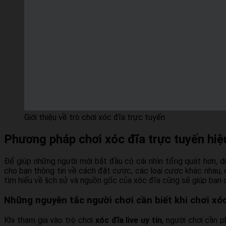
Giới thiệu về trò chơi xóc đĩa trực tuyến
Phương pháp chơi xóc đĩa trực tuyến hiệ
Để giúp những người mới bắt đầu có cái nhìn tổng quát hơn, 
cho bạn thông tin về cách đặt cược, các loại cược khác nhau, c
tìm hiểu về lịch sử và nguồn gốc của xóc đĩa cũng sẽ giúp bạn 
Những nguyên tắc người chơi cần biết khi chơi xóc 
Khi tham gia vào trò chơi
xóc đĩa live uy tín
, người chơi cần 