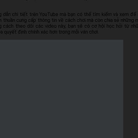
ớng dẫn chi tiết trên YouTube mà bạn có thể tìm kiếm và xem để
n thuần cung cấp thông tin về cách chơi mà còn chia sẻ những 
g cách theo dõi các video này, bạn sẽ có cơ hội học hỏi từ nh
a quyết định chính xác hơn trong mỗi ván chơi.