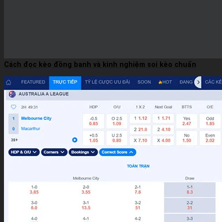
Cách đọc kèo đồng banh và kinh nghiệm soi kèo chuẩn