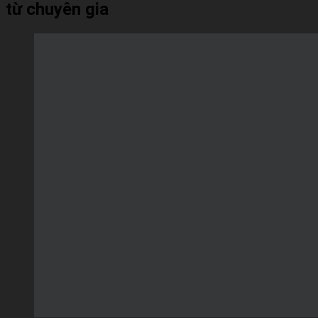
từ chuyên gia