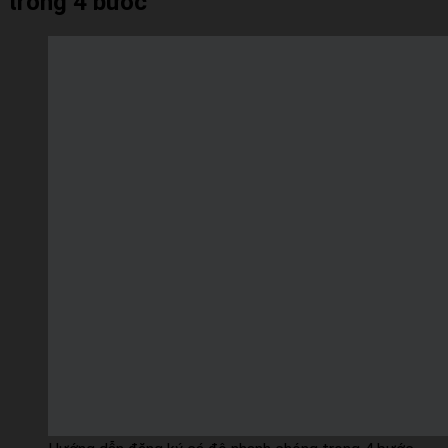
trong 4 bước