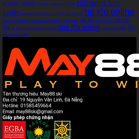
slot game trực
poker online
tín
Roulette
roulette live
Sicbo
tai xỉu online
tuyến
Slot game trực tuyến uy tín
soi kèo châu âu
Tài xỉu
tải xóc
trò chơi roulette
trò chơi đánh bài tiến lên miền nam
tài xỉu Sicbo
xoc đĩa online
đĩa
xóc đĩa
tải xóc đĩa về điện thoại
xi dach
xì tố online
Xóc đĩa trực tuyến
Tên thương hiệu: May88.ski
Địa chỉ: 19 Nguyễn Văn Linh, Đà Nẵng
Hotline:
01585459664
Email:
may88ski@gmail.com
Giấy phép chứng nhận