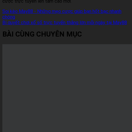
cược trực tuyến lên tầm cao mới.
Soi kèo May88 - Những mẹo cược giúp bạn hốt bạc nhanh
chóng
Bí quyết chơi xổ số trực tuyến thắng lớn mỗi ngày tại May88
BÀI CÙNG CHUYÊN MỤC