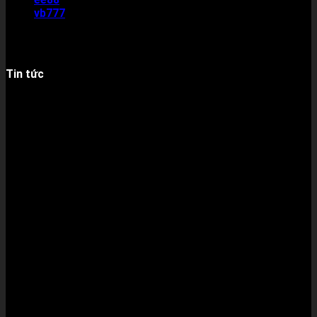
vb777
Tin tức