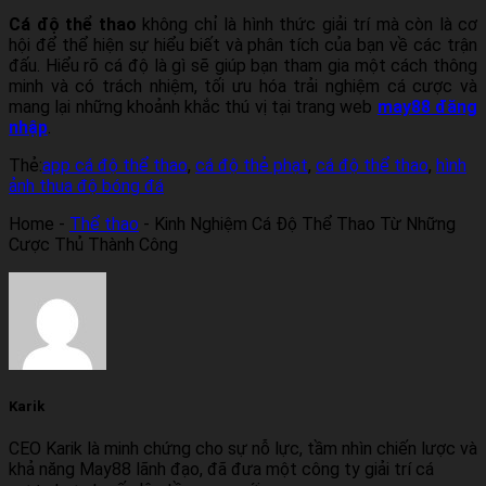
Cá độ thể thao
không chỉ là hình thức giải trí mà còn là cơ
hội để thể hiện sự hiểu biết và phân tích của bạn về các trận
đấu. Hiểu rõ cá độ là gì sẽ giúp bạn tham gia một cách thông
minh và có trách nhiệm, tối ưu hóa trải nghiệm cá cược và
mang lại những khoảnh khắc thú vị tại trang web
may88 đăng
nhập
.
Thẻ:
app cá độ thể thao
,
cá độ thẻ phạt
,
cá độ thể thao
,
hình
ảnh thua độ bóng đá
Home
-
Thể thao
-
Kinh Nghiệm Cá Độ Thể Thao Từ Những
Cược Thủ Thành Công
Karik
CEO Karik là minh chứng cho sự nỗ lực, tầm nhìn chiến lược và
khả năng May88 lãnh đạo, đã đưa một công ty giải trí cá