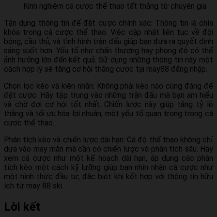
Kinh nghiệm cá cược thể thao tất thắng từ chuyên gia
Tận dụng thông tin để đặt cược chính xác: Thông tin là chìa
khóa trong cá cược thể thao. Việc cập nhật liên tục về đội
bóng, cầu thủ, và tình hình trận đấu giúp bạn đưa ra quyết định
sáng suốt hơn. Yếu tố như chấn thương hay phong độ có thể
ảnh hưởng lớn đến kết quả. Sử dụng những thông tin này một
cách hợp lý sẽ tăng cơ hội thắng cược tại may88 đăng nhập.
Chọn lọc kèo và kiên nhẫn: Không phải kèo nào cũng đáng để
đặt cược. Hãy tập trung vào những trận đấu mà bạn am hiểu
và chờ đợi cơ hội tốt nhất. Chiến lược này giúp tăng tỷ lệ
thắng và tối ưu hóa lợi nhuận, một yếu tố quan trọng trong cá
cược thể thao.
Phân tích kèo và chiến lược dài hạn: Cá độ thể thao không chỉ
dựa vào may mắn mà cần có chiến lược và phân tích sâu. Hãy
xem cá cược như một kế hoạch dài hạn, áp dụng các phân
tích kèo một cách kỹ lưỡng giúp bạn nhìn nhận cá cược như
một hình thức đầu tư, đặc biệt khi kết hợp với thông tin hữu
ích từ may 88 ski.
Lời kết