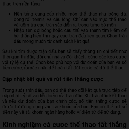
thao trên nền tảng:
Nền tảng cung cấp nhiều môn thể thao như bóng đá,
bóng rổ, tennis, và cầu lông. Chỉ cần vào mục thể thao
và kiểm tra các trận sắp diễn ra trong từng bộ môn.
Nhập tên đội bóng hoặc cầu thủ vào thanh tìm kiếm để
hệ thống hiển thị ngay các trận đấu liên quan. Chọn trận
đấu mong muốn từ danh sách kết quả.
Sau khi tìm được trận đấu, bạn sẽ thấy thông tin chi tiết như
thời gian thi đấu, đội chủ nhà và đội khách, cùng các kèo cược
với tỷ lệ cụ thể. Chọn kèo phù hợp với dự đoán của bạn và số
tiền cược, rồi xác nhận để hoàn tất đặt cược cá độ thể thao.
Cập nhật kết quả và rút tiền thắng cược
Trong suốt trận đấu, bạn có thể theo dõi kết quả trực tiếp để
cập nhật tỷ số và diễn biến của trận đấu.
Khi trận đấu kết thúc
và nếu dự đoán của bạn chính xác, số tiền thắng cược sẽ
được tự động cộng vào tài khoản của bạn. Bạn có thể rút số
tiền này về tài khoản ngân hàng hoặc ví điện tử để sử dụng.
Kinh nghiệm cá cược thể thao tất thắng