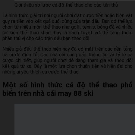
Giới thiệu sơ lược cá độ thể thao cho các tân thủ
Là hình thức giải trí nơi người chơi đặt cược tiền hoặc hiện vật
quy ra tiền vào kết quả cuối cùng của trận đấu. Bạn có thể lựa
chọn từ nhiều môn thể thao như golf, tennis, bóng đá và nhiều
sự kiện thể thao khác. Đây là cách tuyệt vời để tăng thêm
phần thú vị cho các trận đấu bạn theo dõi.
Nhiều giải đấu thể thao hiện nay đã có mặt trên các nền tảng
cá cược điện tử. Các nhà cái cung cấp thông tin và tỷ lệ cá
cược chi tiết, giúp người chơi dễ dàng tham gia và theo dõi
kết quả từ xa. Đây là một lựa chọn thuận tiện và hiện đại cho
những ai yêu thích cá cược thể thao.
Một số hình thức cá độ thể thao phổ
biến trên nhà cái may 88 ski