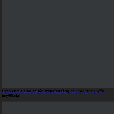
Cách chơi sic bo chuẩn trên nền tảng cá cược trực tuyến
may88.ski