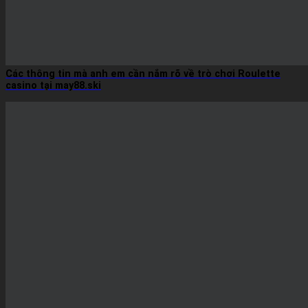
Các thông tin mà anh em cần nắm rõ về trò chơi Roulette
casino tại may88.ski