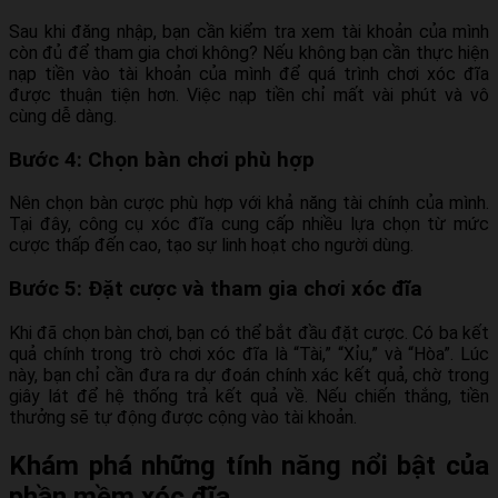
Sau khi đăng nhập, bạn cần kiểm tra xem tài khoản của mình
còn đủ để tham gia chơi không? Nếu không bạn cần thực hiện
nạp tiền vào tài khoản của mình để quá trình chơi xóc đĩa
được thuận tiện hơn. Việc nạp tiền chỉ mất vài phút và vô
cùng dễ dàng.
Bước 4: Chọn bàn chơi phù hợp
Nên chọn bàn cược phù hợp với khả năng tài chính của mình.
Tại đây, công cụ xóc đĩa cung cấp nhiều lựa chọn từ mức
cược thấp đến cao, tạo sự linh hoạt cho người dùng.
Bước 5: Đặt cược và tham gia chơi xóc đĩa
Khi đã chọn bàn chơi, bạn có thể bắt đầu đặt cược. Có ba kết
quả chính trong trò chơi xóc đĩa là “Tài,” “Xỉu,” và “Hòa”. Lúc
này, bạn chỉ cần đưa ra dự đoán chính xác kết quả, chờ trong
giây lát để hệ thống trả kết quả về. Nếu chiến thắng, tiền
thưởng sẽ tự động được cộng vào tài khoản.
Khám phá những tính năng nổi bật của
phần mềm xóc đĩa