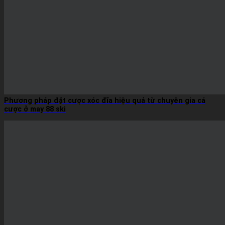
Phương pháp đặt cược xóc đĩa hiệu quả từ chuyên gia cá
cược ở may 88 ski