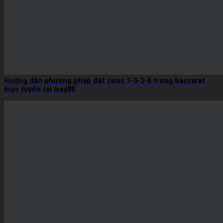
Hướng dẫn phương pháp đặt cược 1-3-2-6 trong baccarat
trực tuyến tại may88