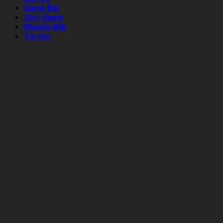
Game Bài
Slot Game
Khuyến Mãi
Tin tức