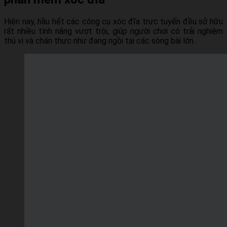
Hiện nay, hầu hết các công cụ xóc đĩa trực tuyến đều sở hữu
rất nhiều tính năng vượt trội, giúp người chơi có trải nghiệm
thú vị và chân thực như đang ngồi tại các sòng bài lớn.